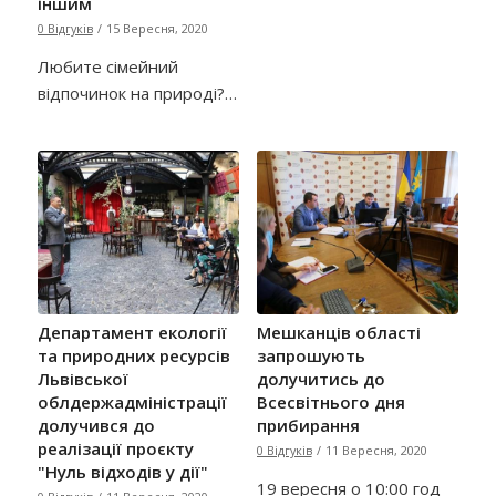
іншим
0 Відгуків
/
15 Вересня, 2020
Любите сімейний
відпочинок на природі?…
Департамент екології
Мешканців області
та природних ресурсів
запрошують
Львівської
долучитись до
облдержадміністрації
Всесвітнього дня
долучився до
прибирання
реалізації проєкту
0 Відгуків
/
11 Вересня, 2020
"Нуль відходів у дії"
19 вересня о 10:00 год