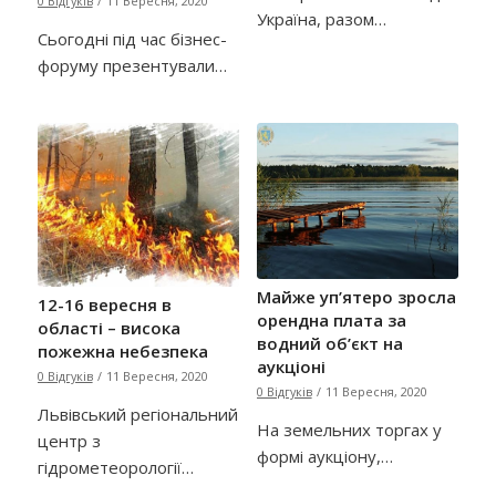
0 Відгуків
/
11 Вересня, 2020
Україна, разом…
Сьогодні під час бізнес-
форуму презентували…
Майже уп’ятеро зросла
12-16 вересня в
орендна плата за
області – висока
водний об’єкт на
пожежна небезпека
аукціоні
0 Відгуків
/
11 Вересня, 2020
0 Відгуків
/
11 Вересня, 2020
Львівський регіональний
На земельних торгах у
центр з
формі аукціону,…
гідрометеорології…