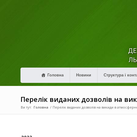
ДЕ
ЛЬ
Головна
Новини
Структура і конт
Перелік виданих дозволів на ви
Ви тут:
Головна
/
Перелік виданих дозволів на викиди в атмосферн