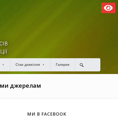
СІВ
ЦІЇ
Стан довкілля
Галерея
ними джерелам
МИ В FACEBOOK