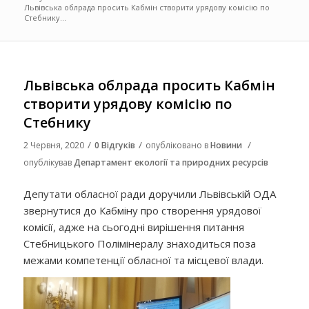
Львівська облрада просить Кабмін створити урядову комісію по
Стебнику...
Львівська облрада просить Кабмін
створити урядову комісію по
Стебнику
/
/
/
2 Червня, 2020
0 Відгуків
опубліковано в
Новини
опублікував
Департамент екології та природних ресурсів
Депутати обласної ради доручили Львівській ОДА
звернутися до Кабміну про створення урядової
комісії, адже на сьогодні вирішення питання
Стебницького Полімінералу знаходиться поза
межами компетенції обласної та місцевої влади.