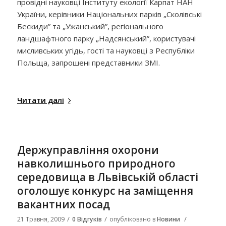
провідні науковці Інституту екології Карпат НАН
України, керівники Національних парків „Сколівські
Бескиди” та „Ужанський”, регіонального
ландшафтного парку „Надсянський”, користувачі
мисливських угідь, гості та науковці з Республіки
Польща, запрошені представники ЗМІ.
Читати далі
Держуправління охорони
навколишнього природного
середовища в Львівській області
оголошує конкурс на заміщення
вакантних посад
/
/
/
21 Травня, 2009
0 Відгуків
опубліковано в
Новини