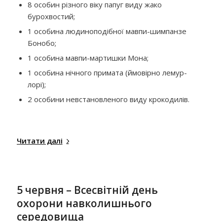
8 особин різного віку папуг виду жако
бурохвостий;
1 особина людиноподібної мавпи-шимпанзе
Бонобо;
1 особина мавпи-мартишки Мона;
1 особина нічного примата (ймовірно лемур-
лорі);
2 особини невстановленого виду крокодилів.
Читати далі
5 червня – Всесвітній день
охорони навколишнього
середовища