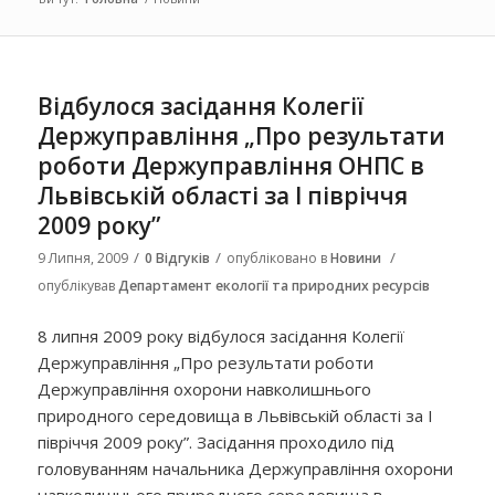
Відбулося засідання Колегії
Держуправління „Про результати
роботи Держуправління ОНПС в
Львівській області за І півріччя
2009 року”
/
/
/
9 Липня, 2009
0 Відгуків
опубліковано в
Новини
опублікував
Департамент екології та природних ресурсів
8 липня 2009 року відбулося засідання Колегії
Держуправління „Про результати роботи
Держуправління охорони навколишнього
природного середовища в Львівській області за І
півріччя 2009 року”. Засідання проходило під
головуванням начальника Держуправління охорони
навколишнього природного середовища в