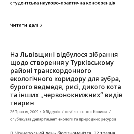
студентська науково-практична конференція.
Читати далі
На Львівщині відбулося зібрання
щодо створення у Турківському
районі транскордонного
екологічного коридору для зубра,
бурого ведмедя, рисі, дикого кота
та інших „червонокнижних” видів
тварин
/
/
/
26 Травня, 2009
0 Відгуків
опубліковано в
Новини
опублікував
Департамент екології та природних ресурсів
В Міжнародний день біорізноманіття, 22 травня