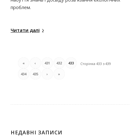
проблем.
Читати далі
«
‹
431
432
433
Сторінка 433 з 439
434
435
›
»
НЕДАВНІ ЗАПИСИ