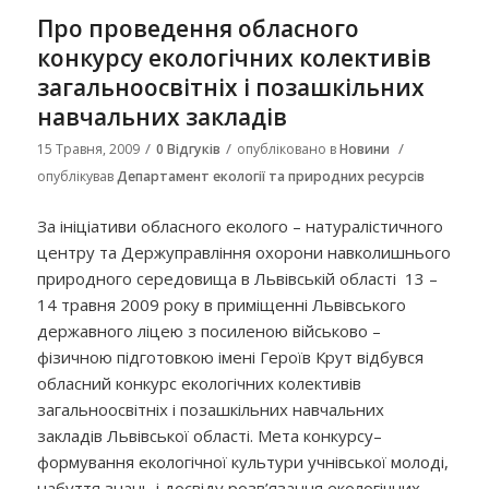
Про проведення обласного
конкурсу екологічних колективів
загальноосвітніх і позашкільних
навчальних закладів
/
/
/
15 Травня, 2009
0 Відгуків
опубліковано в
Новини
опублікував
Департамент екології та природних ресурсів
За ініціативи обласного еколого – натуралістичного
центру та Держуправління охорони навколишнього
природного середовища в Львівській області 13 –
14 травня 2009 року в приміщенні Львівського
державного ліцею з посиленою військово –
фізичною підготовкою імені Героїв Крут відбувся
обласний конкурс екологічних колективів
загальноосвітніх і позашкільних навчальних
закладів Львівської області. Мета конкурсу–
формування екологічної культури учнівської молоді,
набуття знань і досвіду розв’язання екологічних