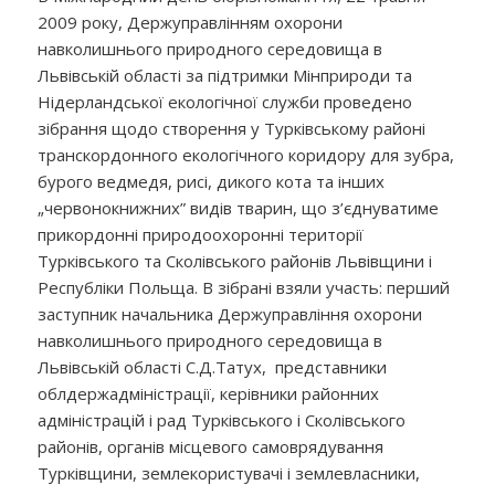
2009 року, Держуправлінням охорони
навколишнього природного середовища в
Львівській області за підтримки Мінприроди та
Нідерландської екологічної служби проведено
зібрання щодо створення у Турківському районі
транскордонного екологічного коридору для зубра,
бурого ведмедя, рисі, дикого кота та інших
„червонокнижних” видів тварин, що з’єднуватиме
прикордонні природоохоронні території
Турківського та Сколівського районів Львівщини і
Республіки Польща. В зібрані взяли участь: перший
заступник начальника Держуправління охорони
навколишнього природного середовища в
Львівській області С.Д.Татух, представники
облдержадміністрації, керівники районних
адміністрацій і рад Турківського і Сколівського
районів, органів місцевого самоврядування
Турківщини, землекористувачі і землевласники,