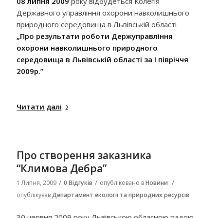
08
липня 2009
року відбудеться Колегія
Державного управління охорони навколишнього
природного середовища в Львівській області
„Про результати роботи Держуправління
охорони навколишнього природного
середовища в Львівській області за І півріччя
2009р.”
Читати далі
Про створення заказника
“Климова Дебра”
/
/
/
1 Липня, 2009
0 Відгуків
опубліковано в
Новини
опублікував
Департамент екології та природних ресурсів
30 червня 2009 року Львівською обласною радою