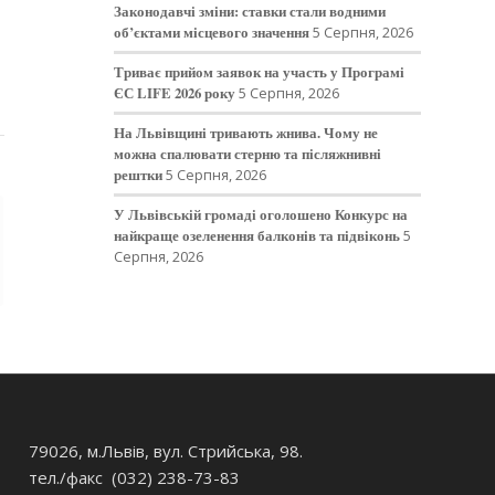
Законодавчі зміни: ставки стали водними
об’єктами місцевого значення
5 Серпня, 2026
Триває прийом заявок на участь у Програмі
ЄС LIFE 2026 року
5 Серпня, 2026
На Львівщині тривають жнива. Чому не
можна спалювати стерню та післяжнивні
рештки
5 Серпня, 2026
У Львівській громаді оголошено Конкурс на
найкраще озеленення балконів та підвіконь
5
Серпня, 2026
79026, м.Львів, вул. Стрийська, 98.
тел./факс (032) 238-73-83