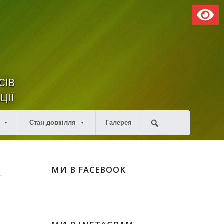
СІВ
ЦІЇ
Стан довкілля
Галерея
МИ В FACEBOOK