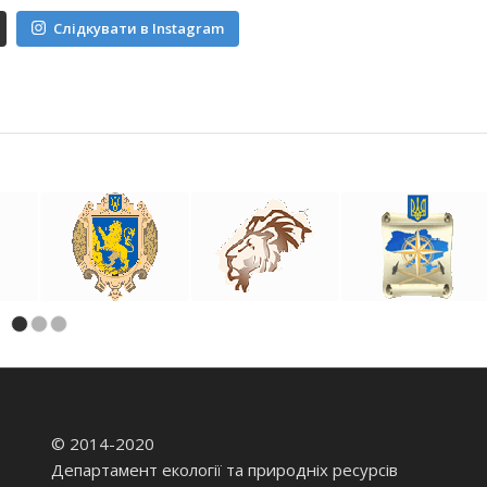
Слідкувати в Instagram
1
2
3
© 2014-2020
Департамент екології та природніх ресурсів