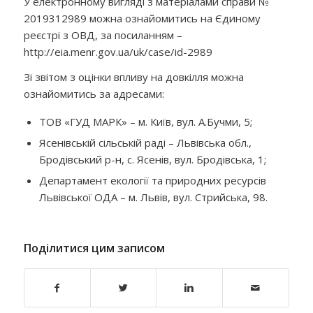
У електронному вигляді з матеріалами справи №
2019312989 можна ознайомитись на Єдиному
реєстрі з ОВД, за посиланням –
http://eia.menr.gov.ua/uk/case/id-2989
Зі звітом з оцінки впливу на довкілля можна
ознайомитись за адресами:
ТОВ «ГУД МАРК» – м. Київ, вул. А.Бучми, 5;
Ясенівській сільській раді – Львівська обл.,
Бродівський р-н, с. Ясенів, вул. Бродівська, 1;
Департамент екології та природних ресурсів
Львівської ОДА – м. Львів, вул. Стрийська, 98.
Поділитися цим записом