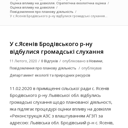
Оцінка впливу на довкілля. Стратегічна екологічна оцінка
/
Оцінка впливу на довкілля
/
Повідомлення про планову діяльність
/
У с.Ясенів Бродівського р-ну відбулися громадські слухання...
У с.Ясенів Бродівського р-ну
відбулися громадські слухання
/
/
11 Лютого, 2020
0 Відгуків
опубліковано в
Новини
,
/
Повідомлення про планову діяльність
опублікував
Департамент екології та природних ресурсів
11.02.2020 в приміщенні сільської ради с. Ясенів
Бродівського р-ну Львівської обл. відбулись
громадські слухання щодо планованої діяльності,
яка підлягає процедурі оцінки впливу на довкілля
«Реконструкція АЗС з влаштуванням АГЗП за
адресою: Львівська обл. Бродівський р-н с. Ясенів,