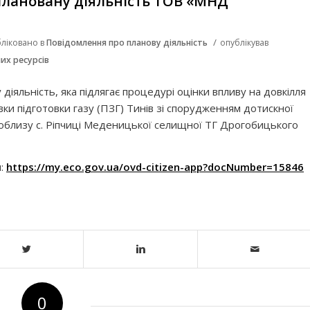
плановану діяльність ТОВ «МНД
/
ліковано в
Повідомлення про планову діяльність
опублікував
их ресурсів
іяльність, яка підлягає процедурі оцінки впливу на довкілля
ки підготовки газу (ПЗГ) Тинів зі спорудженням дотискної
поблизу с. Ріпчиці Меденицької селищної ТГ Дрогобицького
м:
https://my.eco.gov.ua/ovd-citizen-app?docNumber=15846
0