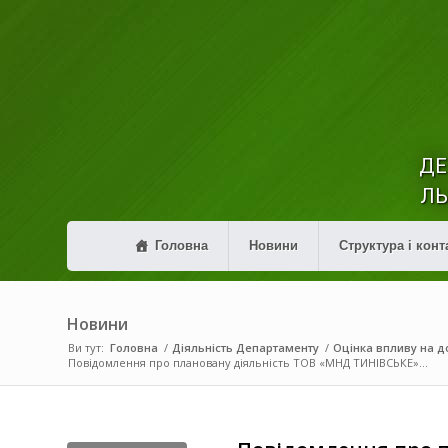
ДЕ
ЛЬ
Головна
Новини
Структура і конт
Новини
Ви тут:
Головна
/
Діяльність Департаменту
/
Оцінка впливу на до
Повідомлення про плановану діяльність ТОВ «МНД ТИНІВСЬКЕ»...