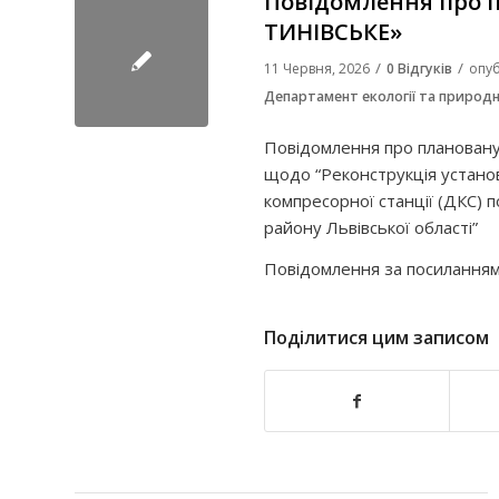
Повідомлення про 
ТИНІВСЬКЕ»
/
/
11 Червня, 2026
0 Відгуків
опуб
Департамент екології та природн
Повідомлення про плановану д
щодо “Реконструкція установ
компресорної станції (ДКС) 
району Львівської області”
Повідомлення за посилання
Поділитися цим записом