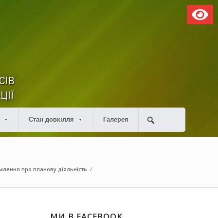
СІВ
ЦІЇ
Стан довкілля
Галерея
млення про планову діяльність
/
МИ В FACEBOOK