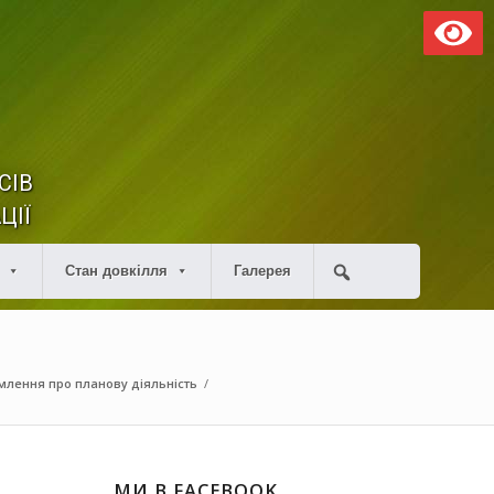
СІВ
ЦІЇ
Стан довкілля
Галерея
млення про планову діяльність
/
МИ В FACEBOOK