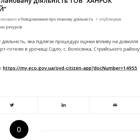
лановану діяльність ТОВ “ХАНРОК
Й”
/
ліковано в
Повідомлення про планову діяльність
опублікував
их ресурсів
іяльність, яка підлягає процедурі оцінки впливу на довкілля
т-готелю в урочищі Сідло, с. Волосянка, Стрийського району
м:
https://my.eco.gov.ua/ovd-citizen-app?docNumber=14955
0