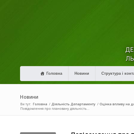
ДЕ
ЛЬ
Головна
Новини
Структура і конт
Новини
Ви тут:
Головна
/
Діяльність Департаменту
/
Оцінка впливу на до
Повідомлення про плановану діяльність...