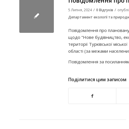
Повідомлення про п
/
/
5 Липня, 2024
0 Відгуків
опубл
Департамент екології та природн
Повідомлення про плановану д
щодо “Нове будівництво, екс
території Турківської місько
області (за межами населених
Повідомлення за посилання
Поділитися цим записом