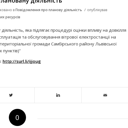
лановану діяльність
/
іковано в
Повідомлення про планову діяльність
опублікував
их ресурсів
іяльність, яка підлягає процедурі оцінки впливу на довкілля
плуатація та обслуговування вітрової електростанції на
ї територіальної громади Самбірського району Львівської
 пунктів)”
м:
http://surl.li/ijjoug
0