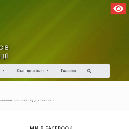
СІВ
ЦІЇ
Стан довкілля
Галерея
млення про планову діяльність
/
МИ В FACEBOOK