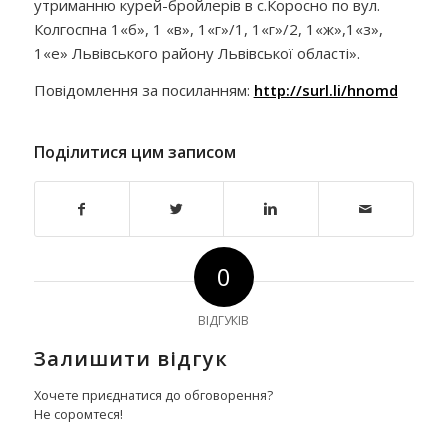
утриманню курей-бройлерів в с.Коросно по вул.
Колгоспна 1«б», 1 «в», 1«г»/1, 1«г»/2, 1«ж»,1«з»,
1«е» Львівського району Львівської області».
Повідомлення за посиланням:
http://surl.li/hnomd
Поділитися цим записом
0
ВІДГУКІВ
Залишити відгук
Хочете приєднатися до обговорення?
Не соромтеся!