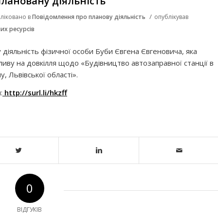
лановану діяльність
/
ліковано в
Повідомлення про планову діяльність
опублікував
их ресурсів
діяльність фізичної особи Буби Євгена Євгеновича, яка
пливу на довкілля щодо «Будівництво автозаправної станції в
у, Львівської області».
:
http://surl.li/hkzff
0
ВІДГУКІВ