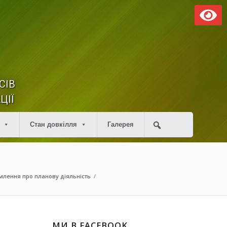
СІВ
ЦІЇ
Стан довкілля
Галерея
млення про планову діяльність
/
МИ В FACEBOOK