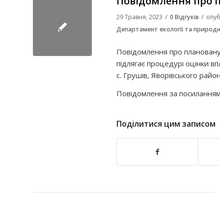
Повідомлення про п
/
/
29 Травня, 2023
0 Відгуків
опуб
Департамент екології та природн
Повідомлення про плановану 
підлягає процедурі оцінки в
с. Грушів, Яворівського район
Повідомлення за посиланням
Поділитися цим записом