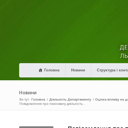
ДЕ
ЛЬ
Головна
Новини
Структура і конт
Новини
Ви тут:
Головна
/
Діяльність Департаменту
/
Оцінка впливу на до
Повідомлення про плановану діяльність...