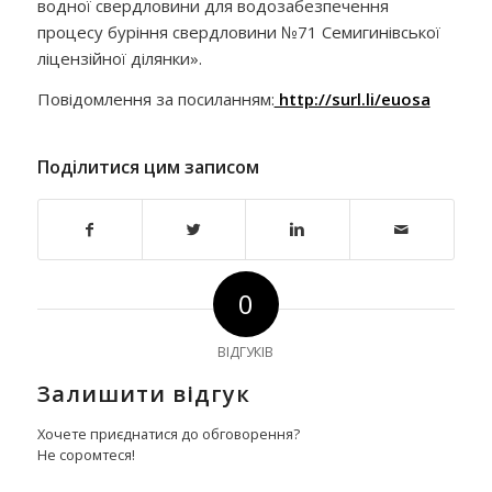
водної свердловини для водозабезпечення
процесу буріння свердловини №71 Семигинівської
ліцензійної ділянки».
Повідомлення за посиланням:
http://surl.li/euosa
Поділитися цим записом
0
ВІДГУКІВ
Залишити відгук
Хочете приєднатися до обговорення?
Не соромтеся!