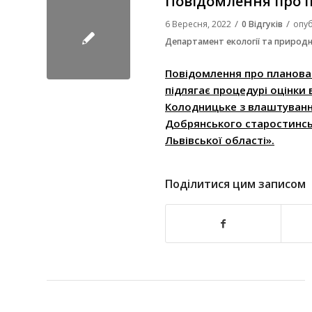
Повідомлення про п
/
/
6 Вересня, 2022
0 Відгуків
опуб
Департамент екології та природн
Повідомлення про планован
підлягає процедурі оцінки
Колодницьке з влаштуванням
Добрянського старостинськ
Львівської області».
Поділитися цим записом