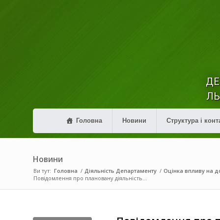
ДЕ
ЛЬ
Головна
Новини
Структура і конт
Новини
Ви тут:
Головна
/
Діяльність Департаменту
/
Оцінка впливу на до
Повідомлення про плановану діяльність...