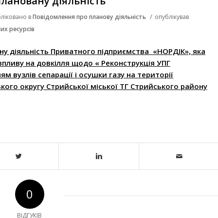
лановану діяльність
/
ліковано в
Повідомлення про планову діяльність
опублікував
их ресурсів
у діяльність Приватного підприємства «НОРДІК», яка
 впливу на довкілля щодо « Реконструкція УПГ
 вузлів сепарації і осушки газу на території
ого округу Стрийської міської ТГ Стрийського району
0
ВІДГУКІВ