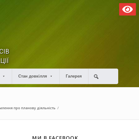
СІВ
ЦІЇ
Стан довкілля
Галерея
млення про планову діяльність
/
МИ В FACEBOOK