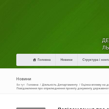
ДЕ
ЛЬ
Головна
Новини
Структура і конт
Новини
Ви тут:
Головна
/
Діяльність Департаменту
/
Оцінка впливу на до
Повідомлення про оприлюднення проекту документу державног