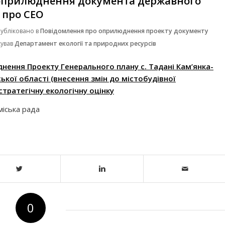
оприлюднення документа державного
 про СЕО
убліковано в
Повідомлення про оприлюднення проекту документу
кував
Департамент екології та природних ресурсів
ення Проекту Генерального плану с. Тадані Кам’янка-
ської області (внесення змін до містобудівної
 стратегічну екологічну оцінку
міська рада
0