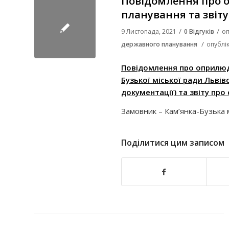
Повідомлення про 
планування та звіту
/
/
9 Листопада, 2021
0 Відгуків
оп
/
державного планування
опублі
Повідомлення про оприлюдн
Бузької міської ради Львів
документації) та звіту про
Замовник –
Кам’янка-Бузька 
Поділитися цим записом