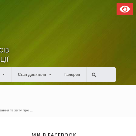
СІВ
ЦІЇ
Стан довкілля
Галерея
ня та звіту про ...
МИ В FACEBOOK