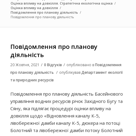
Оцінка впливу на довкілля. Стратегічна екологічна оцінка
/
Оцінка впливу на довкілля
/
Повідомлення про планову діяльність
/
Повідомлення про планову діяльність
Повідомлення про планову
діяльність
/
/
20 Жовтня, 2021
0 Відгуків
опубліковано в
Повідомлення
/
про планову діяльність
опублікував
Департамент екології
та природних ресурсів
Повідомлення про планову діяльність Басейнового
управління водних ресурсів річок Західного Бугу та
Сяну, яка підлягає процедурі оцінки впливу на
довкілля щодо «Відновлення каналу К-5,
лівобережної дамби каналу К-5, дюкера на потоці
Болотний та лівобережної дамби потоку Болотний