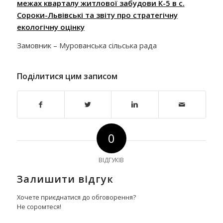
межах кварталу житлової забудови К-5 в с.
Сороки-Львівські та звіту про стратегічну
екологічну оцінку
Замовник –
Мурованська сільська рада
Поділитися цим записом
0
ВІДГУКІВ
Залишити відгук
Хочете приєднатися до обговорення?
Не соромтеся!