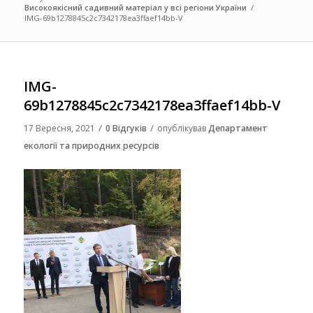
Високоякісний садивний матеріал у всі регіони України
/
IMG-69b1278845c2c7342178ea3ffaef14bb-V
IMG-
69b1278845c2c7342178ea3ffaef14bb-V
/
/
17 Вересня, 2021
0 Відгуків
опублікував
Департамент
екології та природних ресурсів