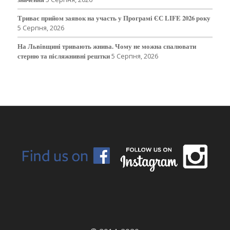
Триває прийом заявок на участь у Програмі ЄС LIFE 2026 року
5 Серпня, 2026
На Львівщині тривають жнива. Чому не можна спалювати
стерню та післяжнивні рештки
5 Серпня, 2026