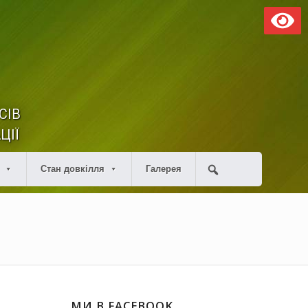
СІВ
ЦІЇ
Стан довкілля
Галерея
МИ В FACEBOOK