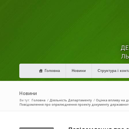
ДЕ
ЛЬ
Головна
Новини
Структура і конт
Новини
Ви тут:
Головна
/
Діяльність Департаменту
/
Оцінка впливу на до
Повідомлення про оприлюднення проекту документу державног