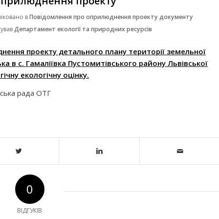
оприлюднення проекту
іковано в
Повідомлення про оприлюднення проекту документу
кував
Департамент екології та природних ресурсів
нення проекту детального плану території земельної
ька в с. Гамаліївка Пустомитівського району Львівської
гічну екологічну оцінку.
ьська рада ОТГ
0
ВІДГУКІВ