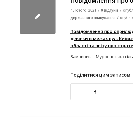
Повідомлення про 
/
/
4 Лютого, 2021
0 Відгуків
опубл
/
державного планування
опублі
Повідомлення про оприлюд
ділянки в межах вул. Київс
області та звіту про страте
Замовник – Мурованська сіл
Поділитися цим записом