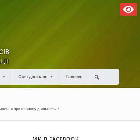
СІВ
ЦІЇ
Стан довкілля
Галерея
млення про планову діяльність
/
МИ В FACEBOOK