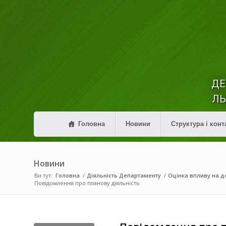
ДЕ
ЛЬ
Головна
Новини
Структура і конт
Новини
Ви тут:
Головна
/
Діяльність Департаменту
/
Оцінка впливу на до
Повідомлення про планову діяльність