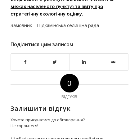
межах населеного пункту) та звіту про
стратегічну екологічну оцінку.
Замовник – Підкамінська селищна рада
Поділитися цим записом
0
ВІДГУКІВ
Залишити відгук
Хочете приєднатися до обговорення?
Не соромтеся!
Щоб відправити коментар вам необхідно