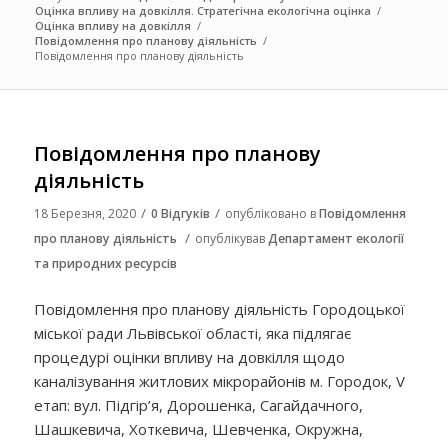
Оцінка впливу на довкілля. Стратегічна екологічна оцінка
/
Оцінка впливу на довкілля
/
Повідомлення про планову діяльність
/
Повідомлення про планову діяльність
Повідомлення про планову
діяльність
/
/
18 Березня, 2020
0 Відгуків
опубліковано в
Повідомлення
/
про планову діяльність
опублікував
Департамент екології
та природних ресурсів
Повідомлення про планову діяльність Городоцької
міської ради Львівської області, яка підлягає
процедурі оцінки впливу на довкілля щодо
каналізування житлових мікрорайонів м. Городок, V
етап: вул. Підгір’я, Дорошенка, Сагайдачного,
Шашкевича, Хоткевича, Шевченка, Окружна,