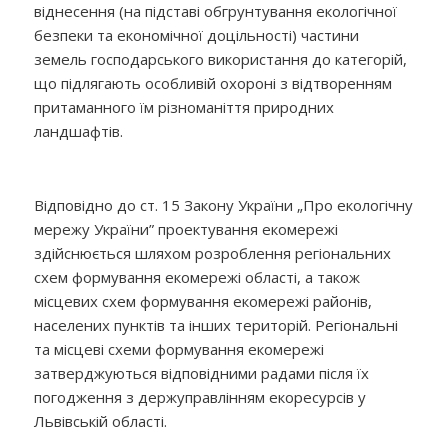
віднесення (на підставі обгрунтування екологічної
безпеки та економічної доцільності) частини
земель господарського використання до категорій,
що підлягають особливій охороні з відтворенням
притаманного їм різноманіття природних
ландшафтів.
Відповідно до ст. 15 Закону України „Про екологічну
мережу України” проектування екомережі
здійснюється шляхом розроблення регіональних
схем формування екомережі області, а також
місцевих схем формування екомережі районів,
населених пунктів та інших територій. Регіональні
та місцеві схеми формування екомережі
затверджуються відповідними радами після їх
погодження з держуправлінням екоресурсів у
Львівській області.