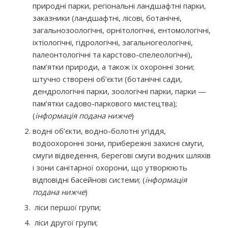
природні парки, регіональні ландшафтні парки,
заказники (ландшафтні, лісові, ботанічні,
загальнозоологічні, орнітологічні, ентомологічні,
іхтіологічні, гідрологічні, загальногеологічні,
палеонтологічні та карстово-спелеологічні),
пам’ятки природи, а також їх охоронні зони;
штучно створені об’єкти (ботанічні сади,
дендрологічні парки, зоологічні парки, парки —
пам’ятки садово-паркового мистецтва);
(
інформація подана нижче
)
водні об’єкти, водно-болотні угіддя,
водоохоронні зони, прибережні захисні смуги,
смуги відведення, берегові смуги водних шляхів
і зони санітарної охорони, що утворюють
відповідні басейнові системи; (
інформація
подана нижче
)
ліси першої групи;
ліси другої групи;