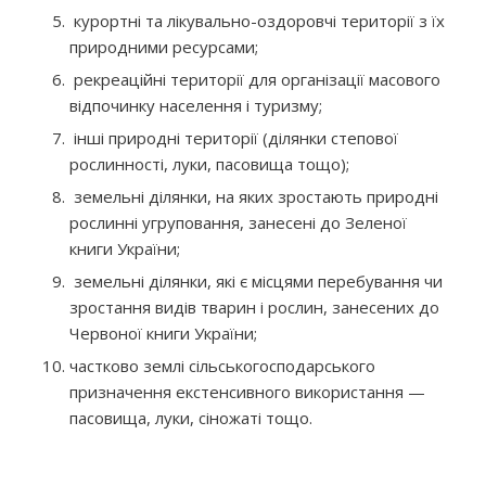
курортні та лікувально-оздоровчі території з їх
природними ресурсами;
рекреаційні території для організації масового
відпочинку населення і туризму;
інші природні території (ділянки степової
рослинності, луки, пасовища тощо);
земельні ділянки, на яких зростають природні
рослинні угруповання, занесені до Зеленої
книги України;
земельні ділянки, які є місцями перебування чи
зростання видів тварин і рослин, занесених до
Червоної книги України;
частково землі сільськогосподарського
призначення екстенсивного використання —
пасовища, луки, сіножаті тощо.