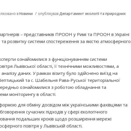
/
ліковано в
Новини
опублікував
Департамент екології та природних
партнерів – представників ПРООН у Римі та ПРООН в Україні
я та розвитку системи спостереження за якістю атмосферного
 експерти ознайомилися з функціонуванням системи
ітря Львівської області, її технічними можливостями, а
аналізу даних. У рамках візиту було здійснено виїзд на
Шептицький та с. Шабельня Рава-Руської територіальної
середньо ознайомилися з роботою обладнання та
еми моніторингу в області.
формою для обміну досвідом між українськими фахівцями та
говорення сучасних підходів у сфері екологічного
цювання подальших кроків щодо розширення мережі
сферного повітря у Львівській області.