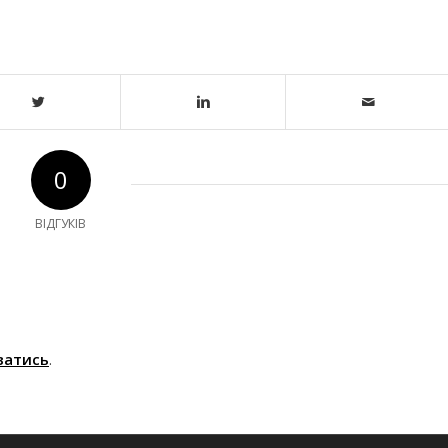
0
ВІДГУКІВ
ватись
.