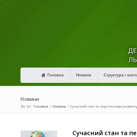
ДЕ
ЛЬ
Головна
Новини
Структура і конт
Новини
Ви тут:
Головна
/
Новини
/
Сучасний стан та перспективи розвитку
Сучасний стан та п