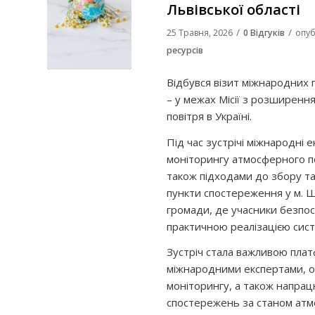
Львівської області
/
/
25 Травня, 2026
0 Відгуків
опуб
ресурсів
Відбувся візит міжнародних 
– у межах Місії з розширенн
повітря в Україні.
Під час зустрічі міжнародні
моніторингу атмосферного пов
також підходами до збору та 
пункти спостереження у м. 
громади, де учасники безпо
практичною реалізацією сист
Зустріч стала важливою плат
міжнародними експертами, об
моніторингу, а також напра
спостережень за станом атмо