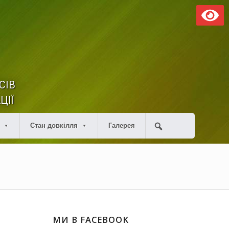
СІВ
ЦІЇ
Стан довкілля
Галерея
МИ В FACEBOOK