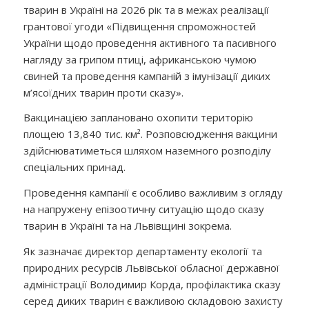
тварин в Україні на 2026 рік та в межах реалізації
грантової угоди «Підвищення спроможностей
України щодо проведення активного та пасивного
нагляду за грипом птиці, африканською чумою
свиней та проведення кампаній з імунізації диких
м’ясоїдних тварин проти сказу».
Вакцинацією заплановано охопити територію
площею 13,840 тис. км². Розповсюдження вакцини
здійснюватиметься шляхом наземного розподілу
спеціальних принад.
Проведення кампанії є особливо важливим з огляду
на напружену епізоотичну ситуацію щодо сказу
тварин в Україні та на Львівщині зокрема.
Як зазначає директор департаменту екології та
природних ресурсів Львівської обласної державної
адміністрації Володимир Корда, профілактика сказу
серед диких тварин є важливою складовою захисту