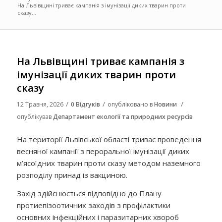
На Львівщині триває кампанія з імунізації диких тварин проти
сказу...
На Львівщині триває кампанія з
імунізації диких тварин проти
сказу
/
/
/
12 Травня, 2026
0 Відгуків
опубліковано в
Новини
опублікував
Департамент екології та природних ресурсів
На території Львівської області триває проведення
весняної кампанії з пероральної імунізації диких
м’ясоїдних тварин проти сказу методом наземного
розподілу принад із вакциною.
Захід здійснюється відповідно до Плану
протиепізоотичних заходів з профілактики
основних інфекційних і паразитарних хвороб