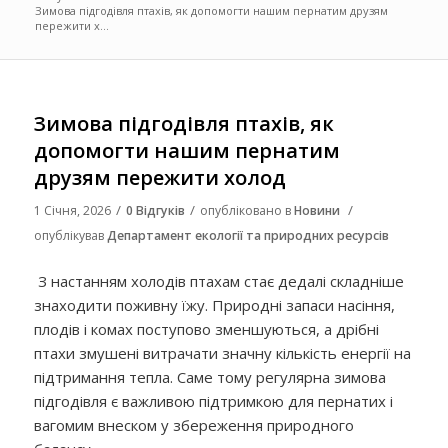
Зимова підгодівля птахів, як допомогти нашим пернатим друзям
пережити х...
Зимова підгодівля птахів, як
допомогти нашим пернатим
друзям пережити холод
/
/
/
1 Січня, 2026
0 Відгуків
опубліковано в
Новини
опублікував
Департамент екології та природних ресурсів
З настанням холодів птахам стає дедалі складніше
знаходити поживну їжу. Природні запаси насіння,
плодів і комах поступово зменшуються, а дрібні
птахи змушені витрачати значну кількість енергії на
підтримання тепла. Саме тому регулярна зимова
підгодівля є важливою підтримкою для пернатих і
вагомим внеском у збереження природного