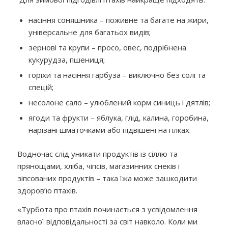
насіння соняшника – поживне та багате на жири,
універсальне для багатьох видів;
зернові та крупи – просо, овес, подрібнена
кукурудза, пшениця;
горіхи та насіння гарбуза – виключно без солі та
спецій;
несолоне сало – улюблений корм синиць і дятлів;
ягоди та фрукти – яблука, глід, калина, горобина,
нарізані шматочками або підвішені на гілках.
Водночас слід уникати продуктів із сіллю та
прянощами, хліба, чіпсів, магазинних снеків і
зіпсованих продуктів – така їжа може зашкодити
здоров’ю птахів.
«Турбота про птахів починається з усвідомлення
власної відповідальності за світ навколо. Коли ми