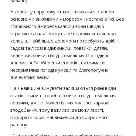
балансу.
У холодну пору року птахи стикаються з двома
основними викликами – морозом і нестачею їжі. Без
стабільного джерела калорій вони швидко
втрачають сили і можуть не пережити тривалих
холодів. Найбільше допомоги потребують дрібні
садові та лісові види: синиці, повзики, дятли,
зеленяки, сойки, снігурі, омелюхи. Підгодівля
допомагає їм зберегти енергію, витримати
несприятливі погодні умови та благополучно
дочекатися весни.
На Львівщині зимувати залишаються різні види
птахів – синиці, горобці, сойки, снігурі, омелюхи,
повзики, дятли. Кожен із них має свої харчові
вподобання, тому важливо, за можливості,
підбирати корм, наближений до природного
раціону.
Для зимової підгодівлі птахів найкраще підходять: