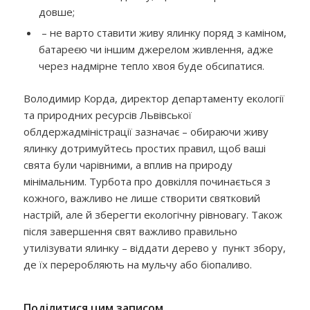
довше;
– не варто ставити живу ялинку поряд з каміном,
батареєю чи іншим джерелом живлення, адже
через надмірне тепло хвоя буде обсипатися.
Володимир Корда, директор департаменту екології
та природних ресурсів Львівської
облдержадміністрації зазначає –
обираючи живу
ялинку дотримуйтесь простих правил, щоб ваші
свята були чарівними, а вплив на природу
мінімальним. Турбота про довкілля починається з
кожного, важливо не лише створити святковий
настрій, але й зберегти екологічну рівновагу. Також
після завершення свят важливо правильно
утилізувати ялинку – віддати дерево у пункт збору,
де їх переробляють на мульчу або біопаливо.
Поділитися цим записом