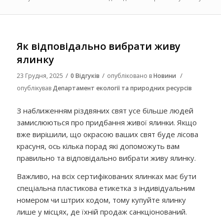
Як відповідально вибрати живу
ялинку
/
/
/
23 Грудня, 2025
0 Відгуків
опубліковано в
Новини
опублікував
Департамент екології та природних ресурсів
З наближенням різдвяних свят усе більше людей
замислюються про придбання живої ялинки. Якщо
вже вирішили, що окрасою ваших свят буде лісова
красуня, ось кілька порад які допоможуть вам
правильно та відповідально вибрати живу ялинку.
Важливо, на всіх сертифікованих ялинках має бути
спеціальна пластикова етикетка з індивідуальним
номером чи штрих кодом, тому купуйте ялинку
лише у місцях, де їхній продаж санкціонований.