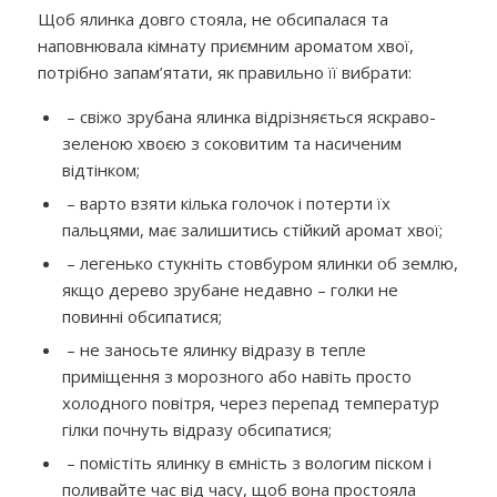
Щоб ялинка довго стояла, не обсипалася та
наповнювала кімнату приємним ароматом хвої,
потрібно запам’ятати, як правильно її вибрати:
–
свіжо зрубана ялинка відрізняється яскраво-
зеленою хвоєю з соковитим та насиченим
відтінком;
– варто взяти кілька голочок і потерти їх
пальцями, має залишитись стійкий аромат хвої;
– легенько стукніть стовбуром ялинки об землю,
якщо дерево зрубане недавно – голки не
повинні обсипатися;
– не заносьте ялинку відразу в тепле
приміщення з морозного або навіть просто
холодного повітря, через перепад температур
гілки почнуть відразу обсипатися;
– помістіть ялинку в ємність з вологим піском і
поливайте час від часу, щоб вона простояла