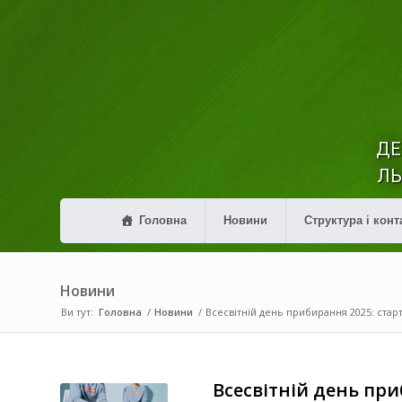
ДЕ
ЛЬ
Головна
Новини
Структура і конт
Новини
Ви тут:
Головна
/
Новини
/
Всесвітній день прибирання 2025: старт 
Всесвітній день при