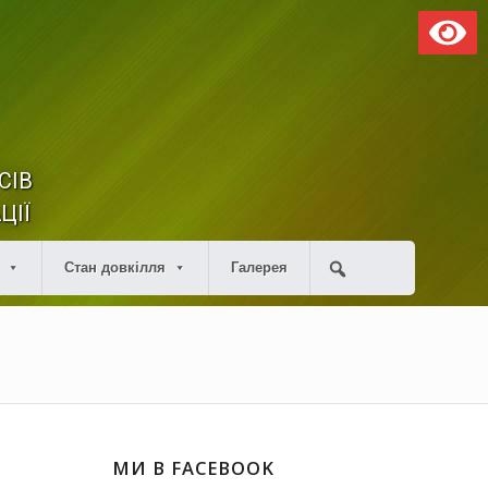
СІВ
ЦІЇ
Стан довкілля
Галерея
МИ В FACEBOOK