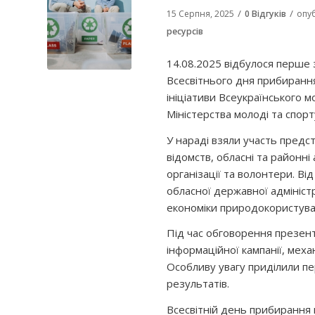
/
/
15 Серпня, 2025
0 Відгуків
опу
ресурсів
14.08.2025 відбулося перше 
Всесвітнього дня прибирання
ініціативи Всеукраїнського мо
Міністерства молоді та спорт
У нараді взяли участь предст
відомств, обласні та районні
організації та волонтери. Ві
обласної державної адміністр
економіки природокористува
Під час обговорення презент
інформаційної кампанії, механ
Особливу увагу приділили пер
результатів.
Всесвітній день прибирання 