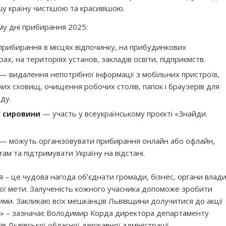
у країну чистішою та красивішою.
му дні прибирання 2025:
рибирання в місцях відпочинку, на прибудинкових
рах, на територіях установ, закладів освіти, підприємств.
— видалення непотрібної інформації з мобільних пристроїв,
их сховищ, очищення робочих столів, папок і браузерів для
ду.
ї сировини
— участь у всеукраїнському проєкті «Знайди.
— можуть організовувати прибирання онлайн або офлайн,
м та підтримувати Україну на відстані.
 – це чудова нагода об’єднати громади, бізнес, органи влад
ної мети. Залученість кожного учасника допоможе зробити
шими. Закликаю всіх мешканців Львівщини долучитися до акції
і» – зазначає Володимир Корда директора департаменту
ів Львівської обласної державної адміністрації.