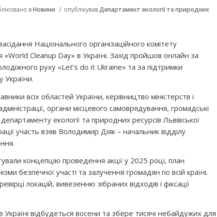
/
бліковано в
Новини
опублікував
Департамент екології та природних
засідання Національного організаційного комітету
 «World Cleanup Day» в Україні. Захід пройшов онлайн за
лодіжного руху «Let’s do it Ukraine» та за підтримки
у України.
авники всіх областей України, керівництво міністерств і
 адміністрації, органи місцевого самоврядування, громадські
д департаменту екології та природних ресурсів Львівської
ації участь взяв Володимир Діяк – начальник відділу
ння.
ували концепцію проведення акції у 2025 році, план
ізми безпечної участі та залучення громадян по всій країні.
евірці локацій, вивезенню зібраних відходів і фіксації
в Україні відбудеться восени та збере тисячі небайдужих для