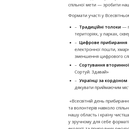
спільної мети — зробити наш
Формати участі у Всесвітньо
–
Традиційні толоки
— п
територіях, у парках, скве
–
Цифрове прибирання
електронної пошти, хмарн
зменшення цифрового слі
–
Сортування вторинно
Сортуй. Здавай»
–
Українці за кордоном
дякувати приймаючим міста
«Всесвітній день прибирання
та волонтерів навколо спіль
нашу область і країну чисті
у зручному для себе формат
екології та природних ресурс