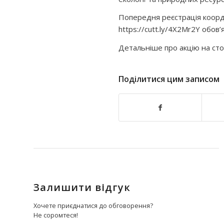
Попередня реєстрація коорд
https://cutt.ly/4X2Mr2Y обов’я
Детальніше про акцію на сто
Поділитися цим записом
Залишити відгук
Хочете приєднатися до обговорення?
Не соромтеся!