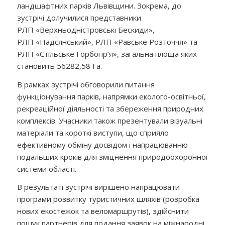
ландшафтних парків Львівщини. Зокрема, до
зустрічі долучилися представники
РЛП «Верхньодністровські Бескиди»,
РЛП «Надсянський», РЛП «Равське Розточчя» та
РЛП «Стільське Горбогір’я», загальна площа яких
становить 56282,58 Га.
В рамках зустрічі обговорили питання
функціонування парків, напрямки еколого-освітньої,
рекреаційної діяльності та збереження природних
комплексів. Учасники також презентували візуальні
матеріали та короткі виступи, що сприяло
ефективному обміну досвідом і напрацюванню
подальших кроків для зміцнення природоохоронної
системи області.
В результаті зустрічі вирішено напрацювати
програми розвитку туристичних шляхів (розробка
нових екостежок та веломаршрутів), здійснити
пошук партнерів для подання заявок на міжнародні