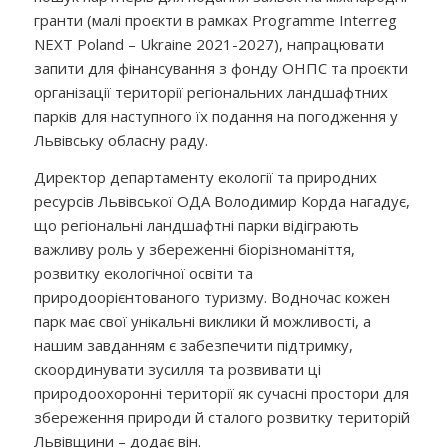
гранти (малі проєкти в рамках Programme Interreg
NEXT Poland – Ukraine 2021-2027), напрацювати
запити для фінансування з фонду ОНПС та проєкти
організації території регіональних ландшафтних
парків для наступного їх подання на погодження у
Львівську обласну раду.
Директор департаменту екології та природних
ресурсів Львівської ОДА Володимир Корда нагадує,
що регіональні ландшафтні парки відіграють
важливу роль у збереженні біорізноманіття,
розвитку екологічної освіти та
природоорієнтованого туризму. Водночас кожен
парк має свої унікальні виклики й можливості, а
нашим завданням є забезпечити підтримку,
скоординувати зусилля та розвивати ці
природоохоронні території як сучасні простори для
збереження природи й сталого розвитку територій
Львівщини – додає він.