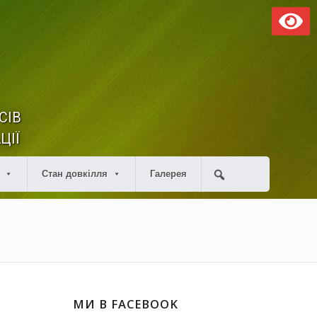
СІВ
ЦІЇ
Стан довкілля
Галерея
МИ В FACEBOOK