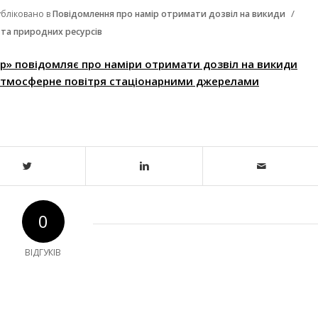
/
убліковано в
Повідомлення про намір отримати дозвіл на викиди
 та природних ресурсів
р» повідомляє про наміри отримати дозвіл на викиди
атмосферне повітря стаціонарними джерелами
0
ВІДГУКІВ