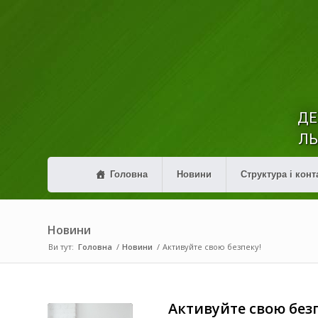
ДЕ
ЛЬ
Головна
Новини
Структура і конт
Новини
Ви тут:
Головна
/
Новини
/
Активуйте свою безпеку!
Активуйте свою безп