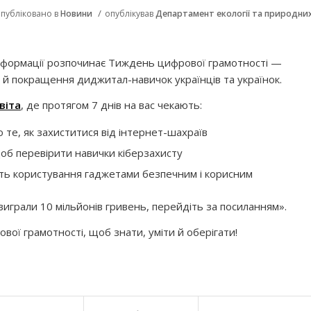
/
публіковано в
Новини
опублікував
Департамент екології та природни
сформації розпочинає Тиждень цифрової грамотності —
 й покращення диджитал-навичок українців та українок.
віта
, де протягом 7 днів на вас чекають:
о те, як захиститися від інтернет-шахраїв
об перевірити навички кіберзахисту
ять користування гаджетами безпечним і корисним
 виграли 10 мільйонів гривень, перейдіть за посиланням».
ої грамотності, щоб знати, уміти й оберігати!