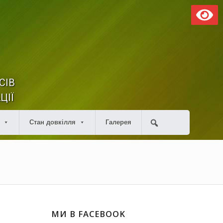
СІВ
ЦІЇ
Стан довкілля
Галерея
МИ В FACEBOOK