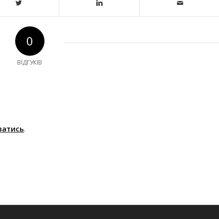
0
ВІДГУКІВ
ватись
.