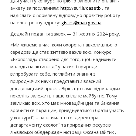
Для участі у конкурсі потрібно заповнити онлайн-
анкету за посиланням:
http://surl.li/oasetb
, та
надіслати оформлену відповідно проєктну роботу
на електронну адресу:
gis_rs@man.gov.ua
.
Дедлайн подання заявок — 31 жовтня
2024 року
.
«Ми живемо в час, коли охорона навколишнього
середовища стає життєво важливою. Конкурс
«Екопогляд» створено для того, щоб надихнути
молодь на активні дії у захисті природи,
випробувати себе, поглибити знання з
природничих наук і представити власний
дослідницький проєкт
. Вірю, що саме від молодих
поколінь залежить наше спільне майбутнє. Тому
закликаю всіх, хто має інноваційні ідеї та бажання
зробити світ кращим, приєднуватися і брати участь
у конкурсі”, – зазначила т.в.о. директора
департаменту екології та природних ресурсів
Львівської облдержадміністрації Оксана Війтик .