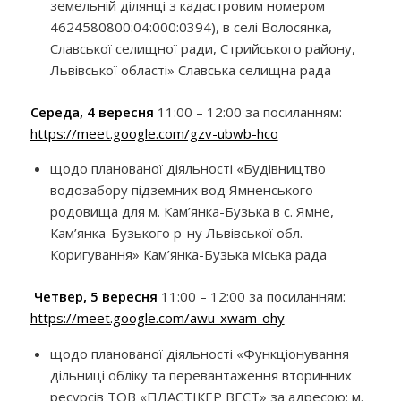
земельній ділянці з кадастровим номером
4624580800:04:000:0394), в селі Волосянка,
Славської селищної ради, Стрийського району,
Львівської області» Славська селищна рада
Середа, 4 вересня
11:00 – 12:00 за посиланням:
https://meet.google.com/gzv-ubwb-hco
щодо планованої діяльності «Будівництво
водозабору підземних вод Ямненського
родовища для м. Кам’янка-Бузька в с. Ямне,
Кам’янка-Бузького р-ну Львівської обл.
Коригування» Кам’янка-Бузька міська рада
Четвер, 5 вересня
11:00 – 12:00 за посиланням:
https://meet.google.com/awu-xwam-ohy
щодо планованої діяльності «Функціонування
дільниці обліку та перевантаження вторинних
ресурсів ТОВ «ПЛАСТІКЕР ВЕСТ» за адресою: м.