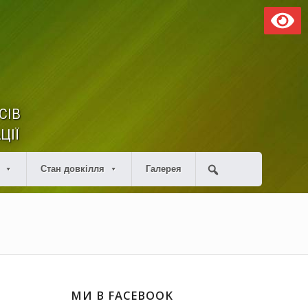
СІВ
ЦІЇ
Стан довкілля
Галерея
МИ В FACEBOOK