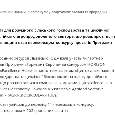
/
іковано в
Новини
опублікував
Департамент екології та природних
і для розумного сільського господарства та циклічної
 стійкого агропродовольчого сектора, що розширюється 
з Львівщини став переможцем конкурсу проєктів Програми
родних ресурсів Львівської ОДА взяв участь як партнер
єктів Програми «Горизонт Європа» за конкурсом HORIZON-
Excellence Hubs» із проєктним запитом «Центр досконалості
подарства та циклічної біоекономіки на шляху до стійкого
о розширюється в країні (і за їх межами)» («Excellence Hub
rcular Bioeconomy Towards a Sustainable Agrifood Sector in
yond)» (AGRI-BIOCIRCULAR-HUB).
оєкт увійшов до переліку 11 переможців конкурсу,
ння, з-поміж 205 проєктних запитів.