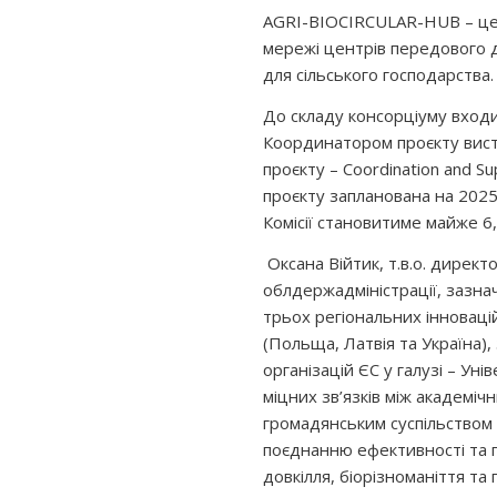
AGRI-BIOCIRCULAR-HUB – це п
мережі центрів передового д
для сільського господарства.
До складу консорціуму входить
Координатором проєкту висту
проєкту – Coordination and Su
проєкту запланована на 2025
Комісії становитиме майже 6,
Оксана Війтик, т.в.о. директ
облдержадміністрації, зазна
трьох регіональних інновац
(Польща, Латвія та Україна),
організацій ЄС у галузі – Уні
міцних зв’язків між академі
громадянським суспільством
поєднанню ефективності та п
довкілля, біорізноманіття та