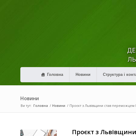
ДЕ
ЛЬ
Головна
Новини
Структура і конт
Новини
Ви тут:
Головна
/
Новини
/
Проєкт з Львівщини став переможцем 
Проєкт з Львівщини