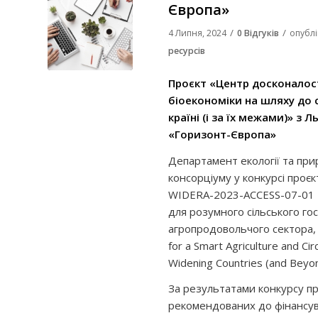
Європа»
/
/
4 Липня, 2024
0 Відгуків
опубл
ресурсів
Проєкт «Центр досконалост
біоекономіки на шляху до
країні (і за їх межами)» 
«Горизонт-Європа»
Департамент екології та при
консорціуму у конкурсі про
WIDERA-2023-ACCESS-07-01 «
для розумного сільського гос
агропродовольчого сектора, щ
for a Smart Agriculture and Ci
Widening Countries (and Be
За результатами конкурсу пр
рекомендованих до фінансува