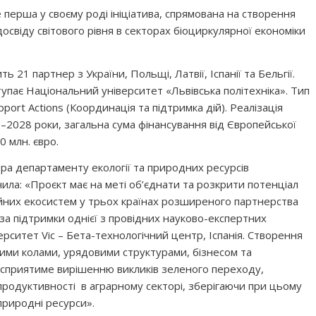
ерша у своєму роді ініціатива, спрямована на створення
освіду світового рівня в секторах біоциркулярної економіки
 21 партнер з України, Польщі, Латвії, Іспанії та Бельгії.
пає Національний університет «Львівська політехніка». Тип
pport Actions (Координація та підтримка дій). Реалізація
–2028 роки, загальна сума фінансування від Європейської
0 млн. євро.
ора департаменту екології та природних ресурсів
чила: «Проєкт має на меті об’єднати та розкрити потенціал
ійних екосистем у трьох країнах розширеного партнерства
 за підтримки однієї з провідних науково-експертних
верситет Vic – Бета-технологічний центр, Іспанія. Створення
чними колами, урядовими структурами, бізнесом та
 сприятиме вирішенню викликів зеленого переходу,
родуктивності в аграрному секторі, зберігаючи при цьому
 природні ресурси».