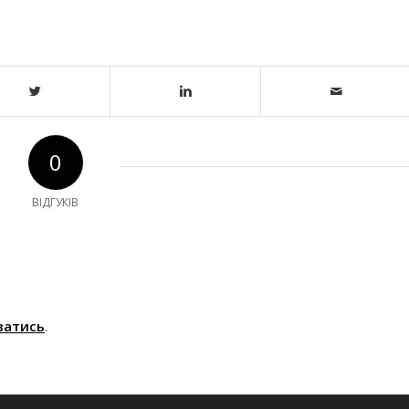
0
ВІДГУКІВ
ватись
.