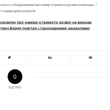
/
іковано в
Повідомлення про намір отримати дозвіл на викиди
 та природних ресурсів
овідомляє про наміри отримати дозвіл на викиди
атмосферне повітря стаціонарними джерелами
0
ВІДГУКІВ