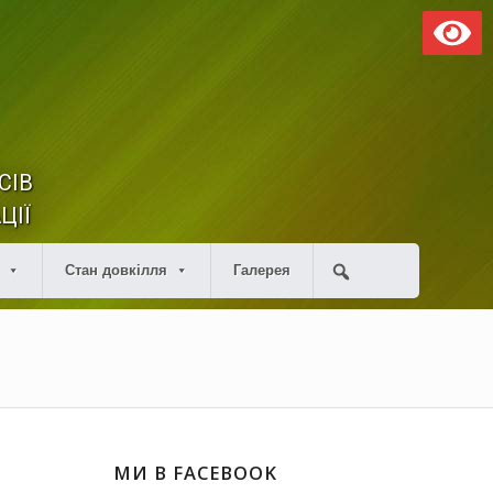
СІВ
ЦІЇ
Стан довкілля
Галерея
МИ В FACEBOOK