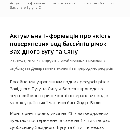
Актуальна інформація про якість поверхневих вод басейнів річок
Західного Бугу та С...
Актуальна інформація про якість
поверхневих вод басейнів річок
Західного Бугу та Сяну
/
/
/
23 Квітня, 2024
0 Відгуків
опубліковано в
Новини
опублікував
Департамент екології та природних ресурсів
Басейновим управлінням водних ресурсів річок
Західного Бугу та Сяну у березні проведено
черговий моніторинг якості поверхневих вод в
межах української частини басейну р. Вісли.
Моніторинг проводився на 23-х затверджених
пунктах спостережень, а саме на 17-ти створах
суббасейну Західного Бугу та 6-ти – в межах