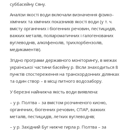
суббасейну Сяну.
Аналізи якості води включали визначення фізико-
хімічних та хімічних показників якості води (у т. ч.
вмісту органічних і біогенних речовин, пестицидів,
важких металів, поліароматичних і галогенованих
вуглеводнів, алкілфенолів, трихлорбензолів,
медикаментів).
Згідно програми державного моніторингу, в межах
української частини басейну р. Вісли знаходиться 8
пунктів спостереження на транскордонних ділянках
та один створ – в місці питного водозабору.
У березні найнижча якість води виявлена:
– у р. Полтва – за вмістом розчиненого кисню,
органічних, біогенних речовин, СПАР, важких
металів, пестицидів, летких вуглеводнів;
– у р. Західний Буг нижче гирла р. Полтва – за