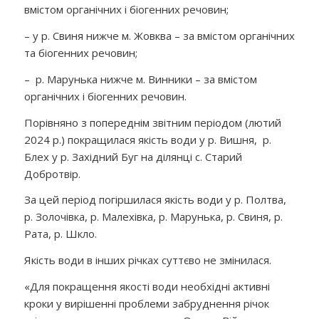
вмістом органічних і біогенних речовин;
– у р. Свиня нижче м. Жовква – за вмістом органічних
та біогенних речовин;
– р. Марунька нижче м. Винники – за вмістом
органічних і біогенних речовин.
Порівняно з попереднім звітним періодом (лютий
2024 р.) покращилася якість води у р. Вишня, р.
Блех у р. Західний Буг на ділянці с. Старий
Добротвір.
За цей період погіршилася якість води у р. Полтва,
р. Золочівка, р. Малехівка, р. Марунька, р. Свиня, р.
Рата, р. Шкло.
Якість води в інших річках суттєво не змінилася.
«Для покращення якості води необхідні активні
кроки у вирішенні проблеми забруднення річок