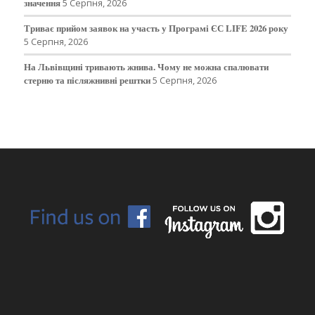
значення
5 Серпня, 2026
Триває прийом заявок на участь у Програмі ЄС LIFE 2026 року
5 Серпня, 2026
На Львівщині тривають жнива. Чому не можна спалювати
стерню та післяжнивні рештки
5 Серпня, 2026