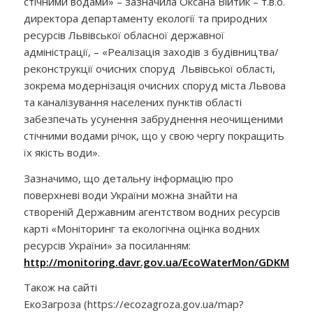
стічними водами» – зазначила Оксана Війтик – т.в.о.
директора департаменту екології та природних
ресурсів Львівської обласної державної
адміністрації, – «Реалізація заходів з будівництва/
реконструкції очисних споруд Львівської області,
зокрема модернізація очисних споруд міста Львова
та каналізування населених пунктів області
забезпечать усунення забруднення неочищеними
стічними водами річок, що у свою чергу покращить
їх якість води».
Зазначимо, що детальну інформацію про
поверхневі води України можна знайти на
створеній Державним агентством водних ресурсів
карті «Моніторинг та екологічна оцінка водних
ресурсів України» за посиланням:
http://monitoring.davr.gov.ua/EcoWaterMon/GDKMap/I
Також на сайті
ЕкоЗагроза (https://ecozagroza.gov.ua/map?