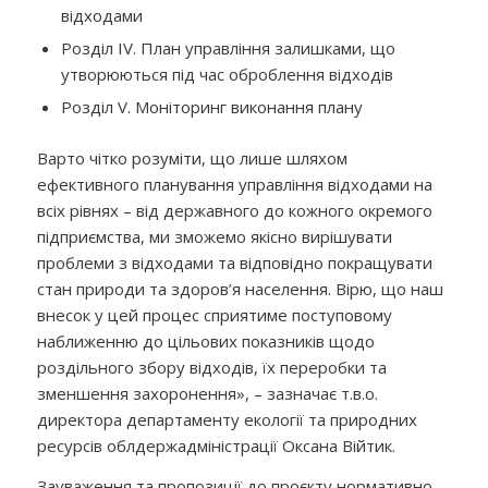
відходами
Розділ IV. План управління залишками, що
утворюються під час оброблення відходів
Розділ V. Моніторинг виконання плану
Варто чітко розуміти, що лише шляхом
ефективного планування управління відходами на
всіх рівнях – від державного до кожного окремого
підприємства, ми зможемо якісно вирішувати
проблеми з відходами та відповідно покращувати
стан природи та здоров’я населення. Вірю, що наш
внесок у цей процес сприятиме поступовому
наближенню до цільових показників щодо
роздільного збору відходів, їх переробки та
зменшення захоронення», – зазначає т.в.о.
директора департаменту екології та природних
ресурсів облдержадміністрації Оксана Війтик.
Зауваження та пропозиції до проєкту нормативно-