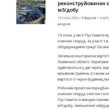
реконструйованих оч
м3/добу
/
/
19 Січня, 2024
0 Відгуків
опубл
ресурсів
19 січня, у місті Пустомити 
очисних споруд, за участі т.
облдержадміністрації Оксани
Загальна кошторисна вартіст
Львівської області. Коригува
здійснюється у дві черги, вар
мільйонів гривень (станом н
вартості ІІ черги будівництва
Робочим проєктом передбаче
очисних споруд очистки госп
Пустомити із використанням
м3/добу, зменшення забруд