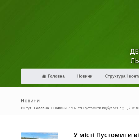
ДЕ
ЛЬ
Головна
Новини
Структура і конт
Новини
Ви тут:
Головна
/
Новини
/
У місті Пустомити відбулося офіційне в
У місті Пустомити в