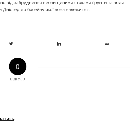
щено від забруднення неочищеними стоками ґрунти та води
ки Дністер до басейну якої вона належить».
0
ВІДГУКІВ
ватись
.