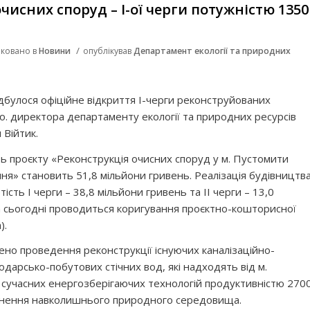
исних споруд – І-ої черги потужністю 1350
/
іковано в
Новини
опублікував
Департамент екології та природних
відбулося офіційне відкриття І-черги реконструйованих
в.о. директора департаменту екології та природних ресурсів
 Війтик.
ь проєкту «Реконструкція очисних споруд у м. Пустомити
ння» становить 51,8 мільйони гривень. Реалізація будівництв
тість І черги – 38,8 мільйони гривень та ІІ черги – 13,0
а сьогодні проводиться коригування проєктно-кошторисної
).
но проведення реконструкції існуючих каналізаційно-
одарсько-побутових стічних вод, які надходять від м.
 сучасних енергозберігаючих технологій продуктивністю 270
нення навколишнього природного середовища.