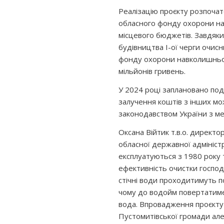
Реалізацію проєкту розпочат
обласного фонду охорони н
місцевого бюджетів. Завдяк
будівництва І-ої черги очис
фонду охорони навколишньог
мільйонів гривень.
У 2024 році заплановано по
залучення коштів з інших м
законодавством України з ме
Оксана Війтик т.в.о. директо
обласної державної адміністр
експлуатуються з 1980 року 
ефективність очистки господ
стічні води проходитимуть п
чому до водойм повертатим
вода. Впровадження проєкту
Пустомитівської громади але