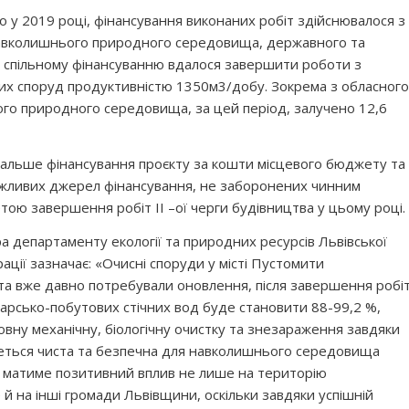
о у 2019 році, фінансування виконаних робіт здійснювалося з
авколишнього природного середовища, державного та
и спільному фінансуванню вдалося завершити роботи з
них споруд продуктивністю 1350м3/добу. Зокрема з обласного
о природного середовища, за цей період, залучено 12,6
дальше фінансування проєкту за кошти місцевого бюджету та
ожливих джерел фінансування, не заборонених чинним
тою завершення робіт ІІ –ої черги будівництва у цьому році.
ра департаменту екології та природних ресурсів Львівської
ації зазначає: «Очисні споруди у місті Пустомити
та вже давно потребували оновлення, після завершення робі
арсько-побутових стічних вод буде становити 88-99,2 %,
овну механічну, біологічну очистку та знезараження завдяки
еться чиста та безпечна для навколишнього середовища
 матиме позитивний вплив не лише на територію
 й на інші громади Львівщини, оскільки завдяки успішній