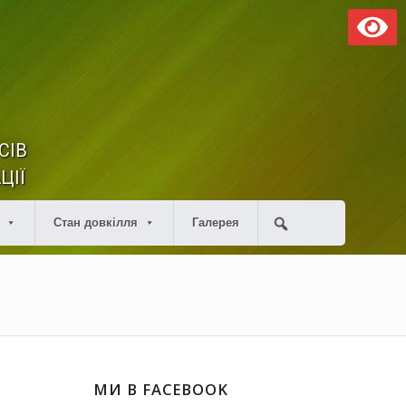
СІВ
ЦІЇ
Стан довкілля
Галерея
МИ В FACEBOOK