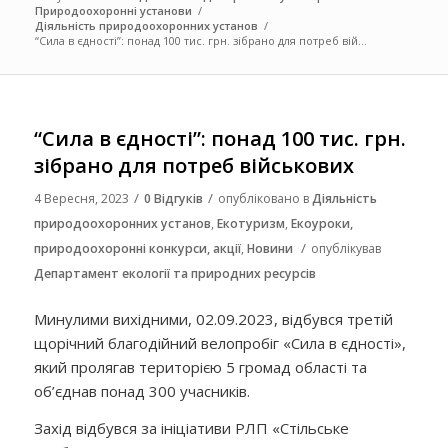
Природоохоронні установи
/
Діяльність природоохоронних установ
/
“Сила в єдності”: понад 100 тис. грн. зібрано для потреб вій...
“Сила в єдності”: понад 100 тис. грн.
зібрано для потреб військових
/
/
4 Вересня, 2023
0 Відгуків
опубліковано в
Діяльність
природоохоронних установ
,
Екотуризм
,
Екоуроки,
/
природоохоронні конкурси, акції
,
Новини
опублікував
Департамент екології та природних ресурсів
Минулими вихідними, 02.09.2023, відбувся третій
щорічний благодійний велопробіг «Сила в єдності»,
який пролягав територією 5 громад області та
об’єднав понад 300 учасників.
Захід відбувся за ініціативи РЛП «Стільське