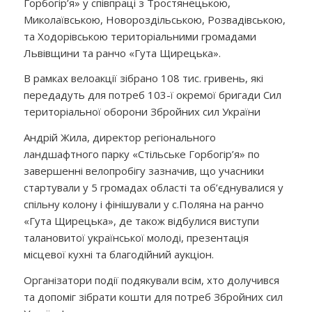
Горбогір’я» у співпраці з Тростянецькою,
Миколаївською, Новороздільською, Розвадівською,
та Ходорівською територіальними громадами
Львівщини та ранчо «Гута Щирецька».
В рамках велоакції зібрано 108 тис. гривень, які
передадуть для потреб 103-ї окремої бригади Сил
територіальної оборони Збройних сил України
Андрій Жила, директор регіонального
ландшафтного парку «Стільське Горбогір’я» по
завершенні велопробігу зазначив, що учасники
стартували у 5 громадах області та об’єднувалися у
спільну колону і фінішували у с.Поляна на ранчо
«Гута Щирецька», де також відбулися виступи
талановитої української молоді, презентація
місцевої кухні та благодійний аукціон.
Організатори події подякували всім, хто долучився
та допоміг зібрати кошти для потреб Збройних сил