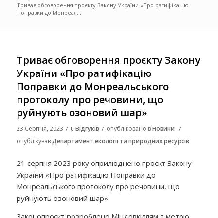
Триває обговорення проєкту Закону України «Про ратифікацію
Поправки до Монреал...
Триває обговорення проєкту Закону
України «Про ратифікацію
Поправки до Монреальського
протоколу про речовини, що
руйнують озоновий шар»
/
/
/
23 Серпня, 2023
0 Відгуків
опубліковано в
Новини
опублікував
Департамент екології та природних ресурсів
21 серпня 2023 року оприлюднено проєкт Закону
України «Про ратифікацію Поправки до
Монреальського протоколу про речовини, що
руйнують озоновий шар».
Законопроєкт розроблено Міндовкіллям з метою