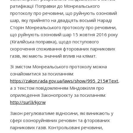
ратифікації Поправки до Монреальського
протоколу про речовини, що руйнують озоновий
шар, яку прийнято на двадцять восьмій Нараді
Сторін Монреальського протоколу про речовини,
що руйнують озоновий шар 15 жовтня 2016 року
(Кігалійська поправка), щодо поступового
скорочення споживання фторованих парникових
газів, які мають значний вплив на клімат.
Зі змістом Монреальського протоколу можна
ознайомитися за посиланням:
https://zakon.rada.gov.ua/laws/show/995_215#Text
,
а з текстом
повідомленням Міндовкілля про
оприлюдення Законопроєкту за посиланням:
http://surl.li/kjcrw
Закон регулюватиме відносини, які виникають у
сфері озоноруйнівних речовин та фторованих
парникових газів. Контрольовані речовини,