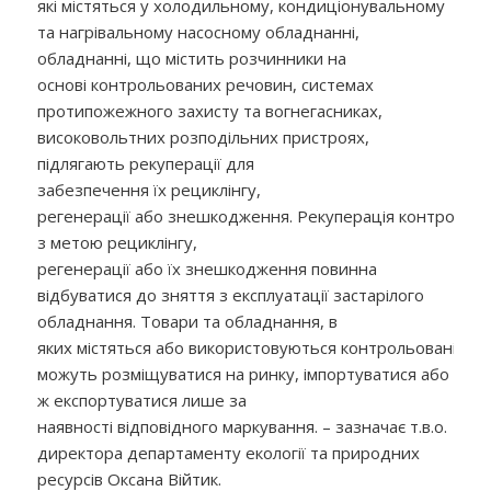
які містяться у холодильному, кондиціонувальному
та нагрівальному насосному обладнанні,
обладнанні, що містить розчинники на
основі контрольованих речовин, системах
протипожежного захисту та вогнегасниках,
високовольтних розподільних пристроях,
підлягають рекуперації для
забезпечення їх рециклінгу,
регенерації або знешкодження. Рекуперація контрольо
з метою рециклінгу,
регенерації або їх знешкодження повинна
відбуватися до зняття з експлуатації застарілого
обладнання. Товари та обладнання, в
яких містяться або використовуються контрольовані реч
можуть розміщуватися на ринку, імпортуватися або
ж експортуватися лише за
наявності відповідного маркування. – зазначає т.в.о.
директора департаменту екології та природних
ресурсів Оксана Війтик.