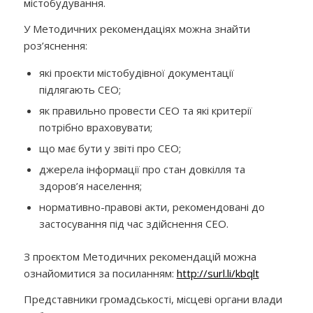
містобудування.
У Методичних рекомендаціях можна знайти
роз’яснення:
які проєкти містобудівної документації
підлягають СЕО;
як правильно провести СЕО та які критерії
потрібно враховувати;
що має бути у звіті про СЕО;
джерела інформації про стан довкілля та
здоров’я населення;
нормативно-правові акти, рекомендовані до
застосування під час здійснення СЕО.
З проєктом Методичних рекомендацій
можна
ознайомитися за посиланням:
http://surl.li/kbqlt
Представники громадськості, місцеві органи влади