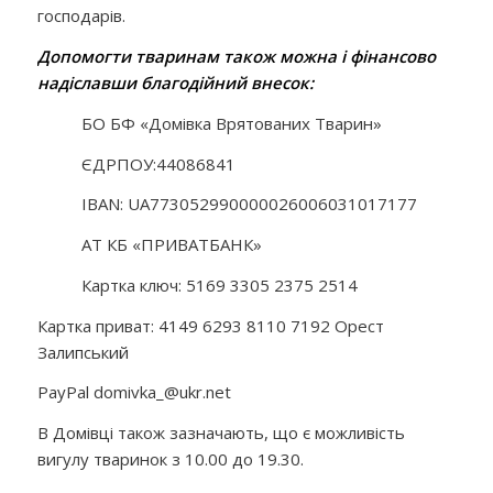
господарів.
Допомогти тваринам також можна і фінансово
надіславши благодійний внесок:
БО БФ «Домівка Врятованих Тварин»
ЄДРПОУ:44086841
IBAN: UA773052990000026006031017177
АТ КБ «ПРИВАТБАНК»
Картка ключ: 5169 3305 2375 2514
Картка приват: 4149 6293 8110 7192 Орест
Залипський
PayPal domivka_@ukr.net
В Домівці також зазначають, що є можливість
вигулу тваринок з 10.00 до 19.30.