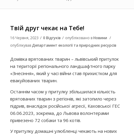
Твій друг чекає на Тебе!
/
/
/
16 Червня, 2023
0 Відгуків
опубліковано в
Новини
опублікував
Департамент екології та природних ресурсів
Домівка врятованих тварин – львівський притулок
на території регіонального ландшафтного парку
«Знесіння», який у часі війни став прихистком для
евакуйованих тварин.
Останнім часом у притулку збільшилася кількість
врятованих тварин з регіонів, які затопило через
підрив, внаслідок російської агресії, Каховської ГЕС
06.06.2023, зокрема, до Львова волонтерами
привезено 72 собаки та 96 котів.
У притулку домашні улюбленці чекають на нових