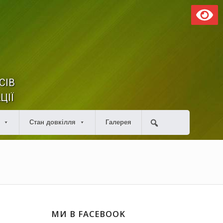
СІВ
ЦІЇ
Стан довкілля
Галерея
МИ В FACEBOOK