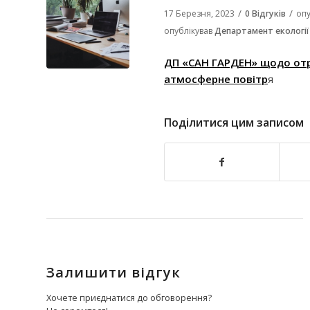
/
/
17 Березня, 2023
0 Відгуків
оп
опублікував
Департамент екології
ДП
«
САН ГАРДЕН» щодо от
атмосферне повітр
я
Поділитися цим записом
Залишити відгук
Хочете приєднатися до обговорення?