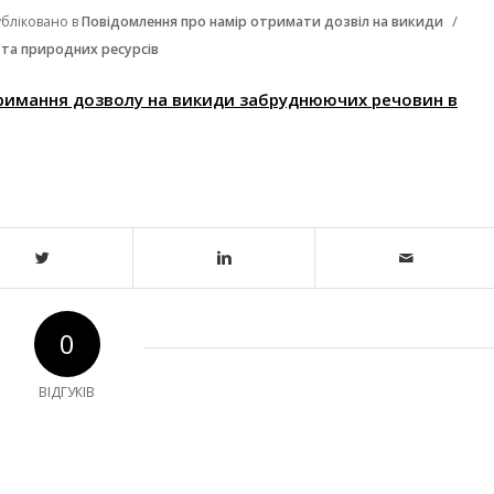
/
убліковано в
Повідомлення про намір отримати дозвіл на викиди
 та природних ресурсів
римання дозволу на викиди забруднюючих речовин в
0
ВІДГУКІВ