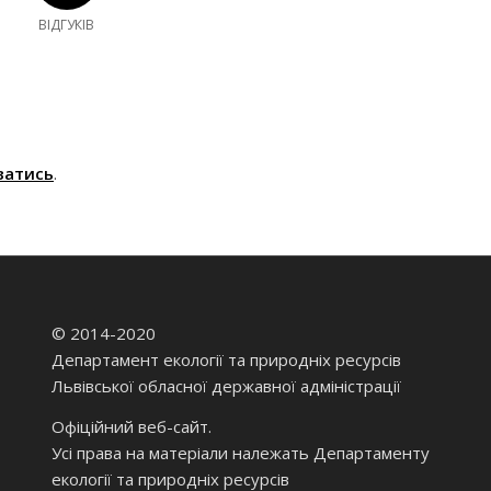
ВІДГУКІВ
ватись
.
© 2014-2020
Департамент екології та природніх ресурсів
Львівської обласної державної адміністрації
Офіційний веб-сайт.
Усі права на матеріали належать Департаменту
екології та природніх ресурсів