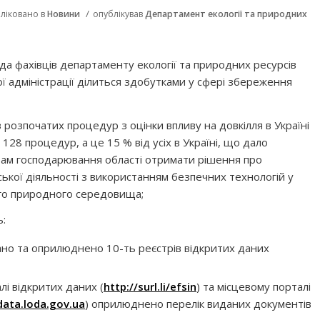
/
ліковано в
Новини
опублікував
Департамент екології та природних
да фахівців департаменту екології та природних ресурсів
ої адміністрації ділиться здобутками у сфері збереження
озпочатих процедур з оцінки впливу на довкілля в Україні
128 процедур, а це 15 % від усіх в Україні, що дало
там господарювання області отримати рішення про
ької діяльності з використанням безпечних технологій у
го природного середовища;
ь:
но та оприлюднено 10-ть реєстрів відкритих даних
лі відкритих даних (
http://surl.li/efsin
) та місцевому порталі
data.loda.gov.ua
) оприлюднено перелік виданих документів