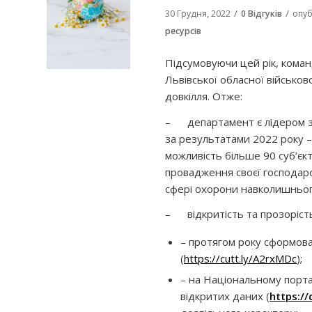
/
/
30 Грудня, 2022
0 Відгуків
опуб
ресурсів
Підсумовуючи цей рік, коман
Львівської обласної військов
довкілля. Отже:
– департамент є лідером з р
за результатами 2022 року – 
можливість більше 90 суб’єк
провадження своєї господарс
сфері охорони навколишньо
–
відкритість та прозоріст
–
протягом року сформова
(
https://cutt.ly/A2rxMDc
);
– на Національному порта
відкритих даних (
https://