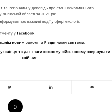
т та Регіональну доповідь про стан навколишнього
ьвівській області за 2021 рік;
формував про важливі події у сфері екології;
атменту у
facebook
дешнім новим роком та Різдвяними святами,
 українця та дає снаги кожному військовому звершувати
свій чин!
0