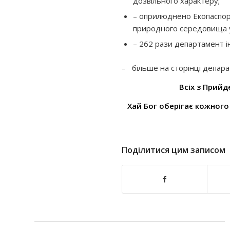
дозвільного характеру;
– оприлюднено Екопаспор
природного середовища у Л
– 262 рази департамент ін
–
більше на сторінці депар
Всіх з Прий
Хай Бог оберігає кожного
Поділитися цим записом