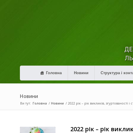
ДЕ
ЛЬ
Головна
Новини
Структура і конт
Новини
Ви тут:
Головна
/
Новини
/
2022 рік – рік викликів, згуртованості і ст
2022 рік – рік виклик