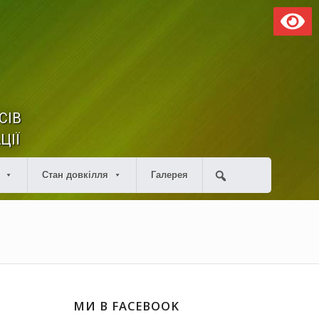
СІВ
ЦІЇ
Стан довкілля
Галерея
МИ В FACEBOOK