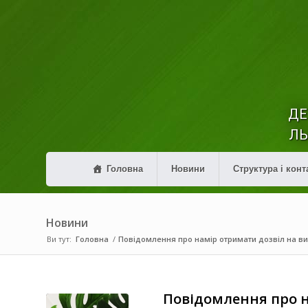
ДЕ
ЛЬ
Головна
Новини
Структура і конт
Новини
Ви тут:
Головна
/
Повідомлення про намір отримати дозвіл на в
Повідомлення про 