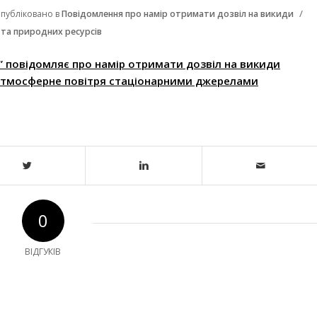
/
публіковано в
Повідомлення про намір отримати дозвіл на викиди
 та природних ресурсів
 повідомляє про намір отримати дозвіл на викиди
атмосферне повітря стаціонарними джерелами
0
ВІДГУКІВ