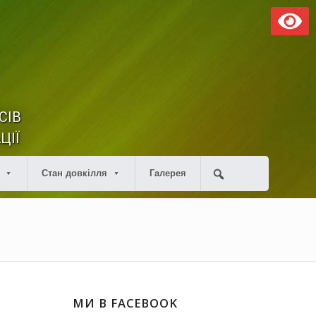
СІВ
ЦІЇ
Стан довкілля
Галерея
МИ В FACEBOOK