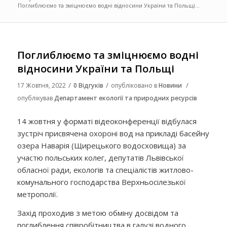
Поглиблюємо та зміцнюємо водні відносини України та Польщі...
Поглиблюємо та зміцнюємо водні
відносини України та Польщі
/
/
/
17 Жовтня, 2022
0 Відгуків
опубліковано в
Новини
опублікував
Департамент екології та природних ресурсів
14 жовтня у форматі відеоконференції відбулася
зустріч присвячена охороні вод на прикладі басейну
озера Наварія (Щирецького водосховища) за
участю польських колег, депутатів Львівської
обласної ради, екологів та спеціалістів житлово-
комунального господарства Верхньосілезької
метрополії.
Захід проходив з метою обміну досвідом та
поглиблення співробітництва в галузі водного