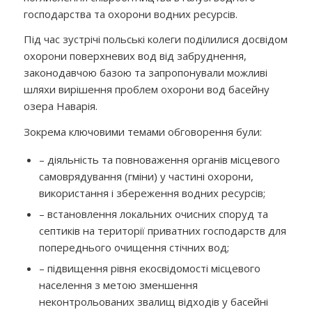
господарства та охорони водних ресурсів.
Під час зустрічі польські колеги поділилися досвідом
охорони поверхневих вод від забруднення,
законодавчою базою та запропонували можливі
шляхи вирішення проблем охорони вод басейну
озера Наварія.
Зокрема ключовими темами обговорення були:
– діяльність та повноваження органів місцевого
самоврядування (гміни) у частині охорони,
використання і збереження водних ресурсів;
– встановлення локальних очисних споруд та
септиків на території приватних господарств для
попереднього очищення стічних вод;
– підвищення рівня екосвідомості місцевого
населення з метою зменшення
неконтрольованих звалищ відходів у басейні