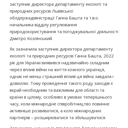
заступник директора департаменту екології та
природних ресурсів Львівської
облдержадміністрації Ганна Башта та т.в.о.
начальника відділу регулювання
природокористування та погоджувальної діяльності
Дмитро Козлінський.
Як зазначила заступник директора департаменту
екології та природних ресурсів Ганна Башта, 2022
рік для України виявився надзвичайно складним
через вплив війни на життя кожного українця,
однак не менш страшний вплив ця війна завдала і
довкіллю. Тому проведення такого роду заходів є
вкрай необхідним та важливим для області та
країни в цілому, особливо в умовах теперішнього
часу, коли міжнародне співробітництво повинне
активніше розвиватися, а коло міжнародних
партнерів – розширюватися та збільшуватися.
Зазначимо, що у ході дводенного форуму учасники