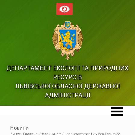
ДЕПАРТАМЕНТ ЕКОЛОГІЇ ТА ПРИРОДНИХ
РЕСУРСІВ
ЛЬВІВСЬКОЇ ОБЛАСНОЇ ДЕРЖАВНОЇ
АДМІНІСТРАЦІЇ
Новини
Ви тут:
Головна
/
Новини
/
У Львові стартував Lviv Eco Forum’22