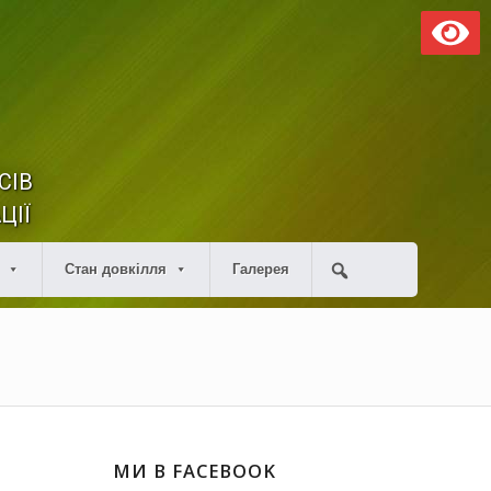
СІВ
ЦІЇ
Стан довкілля
Галерея
МИ В FACEBOOK