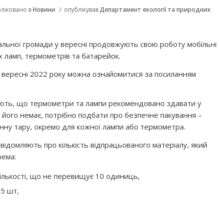
/
ліковано в
Новини
опублікував
Департамент екології та природних
альної громади у вересні продовжують свою роботу мобільні
 ламп, термометрів та батарейок.
у вересні 2022 року можна ознайомитися за посиланням
ють, що термометри та лампи рекомендовано здавати у
 його немає, потрібно подбати про безпечне пакування –
нну тару, окремо для кожної лампи або термометра.
відомляють про кількість відпрацьованого матеріалу, який
рема:
кількості, що не перевищує 10 одиниць,
 5 шт,