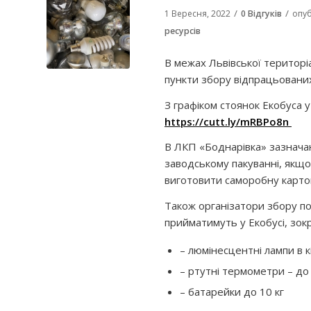
/
/
1 Вересня, 2022
0 Відгуків
опуб
ресурсів
В межах Львівської територі
пункти збору відпрацьованих
З графіком стоянок Екобуса 
https://cutt.ly/mRBPo8n
В ЛКП «Боднарівка» зазнача
заводському пакуванні, якщо
виготовити саморобну карто
Також організатори збору по
прийматимуть у Екобусі, зок
– люмінесцентні лампи в 
– ртутні термометри – до
– батарейки до 10 кг