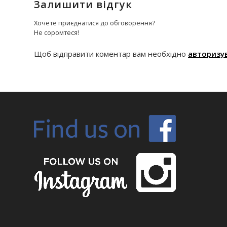
Залишити відгук
Хочете приєднатися до обговорення?
Не соромтеся!
Щоб відправити коментар вам необхідно
авторизу