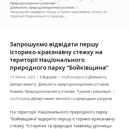
Природоохоронні установи
/
Діяльність природоохоронних установ
/
Запрошуємо відвідати першу історико-краєзнавчу стежку на
території Національного природн...
Запрошуємо відвідати першу
історико-краєзнавчу стежку на
території Національного
природного парку “Бойківщина”
/
/
19 Липня, 2022
0 Відгуків
опубліковано в
Діяльність
Департаменту
,
Діяльність природоохоронних установ
,
/
Новини
,
Природоохоронні установи
,
Туризм і рекреація
опублікував
Департамент екології та природних ресурсів
На території Національного природного парку
“Бойківщина” відкрито першу історико-краєзнавчу
стежку “Історичні та природні таємниці урочища