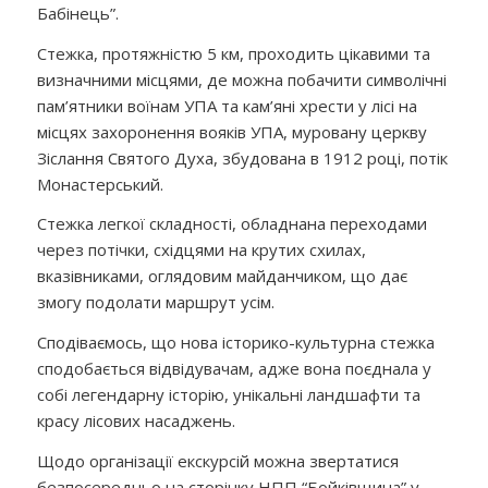
Бабінець”.
Стежка, протяжністю 5 км, проходить цікавими та
визначними місцями, де можна побачити символічні
пам’ятники воїнам УПА та кам’яні хрести у лісі на
місцях захоронення вояків УПА, муровану церкву
Зіслання Святого Духа, збудована в 1912 році, потік
Монастерський.
Стежка легкої складності, обладнана переходами
через потічки, східцями на крутих схилах,
вказівниками, оглядовим майданчиком, що дає
змогу подолати маршрут усім.
Сподіваємось, що нова історико-культурна стежка
сподобається відвідувачам, адже вона поєднала у
собі легендарну історію, унікальні ландшафти та
красу лісових насаджень.
Щодо організації екскурсій можна звертатися
безпосередньо на сторінку НПП “Бойківщина” у