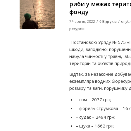
риби у межах терито
фонду
/
/
7 Червня, 2022
0 Відгуків
опубл
ресурсів
Постановою Уряду № 575 «П
шкоди, заподіяної порушенн
набула чинності у травні,
зб
територій та об’єктів приро
Відтак, за незаконне добув
екземпляра водних біоресурс
розміру та ваги, порушнику 
– сом – 2077 грн;
– форель струмкова – 167
– судак – 2494 грн;
– щука – 1662 грн;