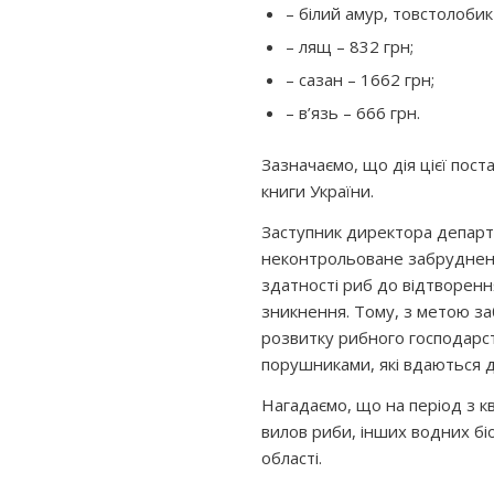
– білий амур, товстолобик
– лящ – 832 грн;
– сазан – 1662 грн;
– в’язь – 666 грн.
Зазначаємо, що дія цієї пос
книги України.
Заступник директора департ
неконтрольоване забруднен
здатності риб до відтворенн
зникнення. Тому, з метою з
розвитку рибного господарст
порушниками, які вдаються 
Нагадаємо, що на період з к
вилов риби, інших водних бі
області.