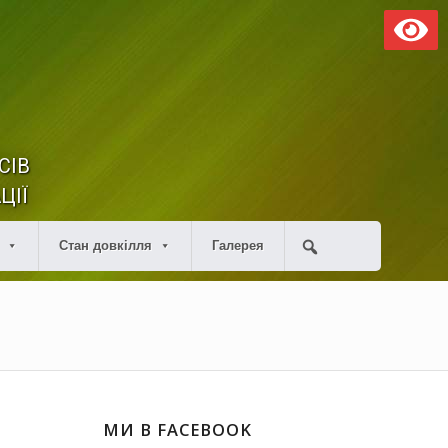
СІВ
ЦІЇ
Стан довкілля
Галерея
МИ В FACEBOOK