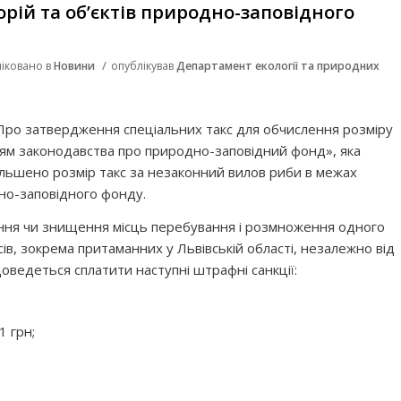
рій та об’єктів природно-заповідного
/
іковано в
Новини
опублікував
Департамент екології та природних
ро затвердження спеціальних такс для обчислення розміру
ям законодавства про природно-заповідний фонд», яка
ільшено розмір такс за незаконний вилов риби в межах
дно-заповідного фонду.
ання чи знищення місць перебування і розмноження одного
ів, зокрема притаманних у Львівській області, незалежно від
доведеться сплатити наступні штрафні санкції:
1 грн;