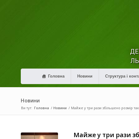
ДЕ
ЛЬ
Головна
Новини
Структура і конт
Новини
Ви тут:
Головна
/
Новини
/
Майже у три рази збільшено розмір так
Майже у три рази з