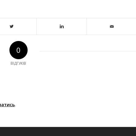
0
ВІДГУКІВ
ватись
.