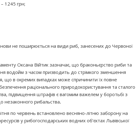
 – 1245 грн;
танови не поширюється на види риб, занесених до Червоної
аменту Оксана Війтик зазначає, що браконьєрство риби та
ня водойм з часом призводить до стрімкого зменшення
я, що в окремих випадках може спричинити їх повне
абезпечення раціонального природокористування та сталого
ва, підвищення штрафів є вагомим важелем у боротьбі з
до незаконного рибальства
.
вітня по червень встановлено весняно-літню заборону на
оресурсів у рибогосподарських водних об’єктах Львівської